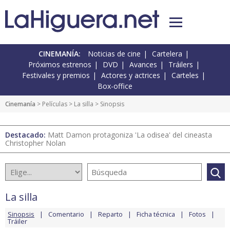
CINEMANÍA:
Noticias de cine
Cartelera
Próximos estrenos
DVD
Avances
Tráilers
Festivales y premios
Actores y actrices
Carteles
Box-office
Cinemanía
> Películas >
La silla
> Sinopsis
Destacado:
Matt Damon protagoniza 'La odisea' del cineasta
Christopher Nolan
La silla
Sinopsis
Comentario
Reparto
Ficha técnica
Fotos
Tráiler