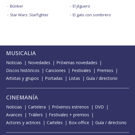
Búnker
El jilguero
Star Wars: Starfighter
El gato con sombrero
MUSICALIA
Noticias
Novedades
Próximas novedades
Discos históricos
Canciones
Festivales
Premios
Artistas y grupos
Portadas
Listas
Guía / directorio
CINEMANÍA
Noticias
Cartelera
Próximos estrenos
DVD
Avances
Tráilers
Festivales + premios
Actores y actrices
Carteles
Box-office
Guía / directorio