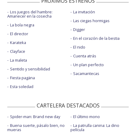
PROXIMOS ESTRENOS
Los juegos del hambre:
La invitación
Amanecer en la cosecha
Las ciegas hormigas
La bola negra
Digger
El director
En el corazón de la bestia
Karateka
El nido
Clayface
Cuenta atrás
La maleta
Un plan perfecto
Sentido y sensibilidad
Sacamantecas
Fiesta pagäna
Esta soledad
CARTELERA DESTACADOS
Spider-man: Brand new day
El último mono
Buena suerte, pásalo bien, no
La patrulla canina: La dino
mueras
película