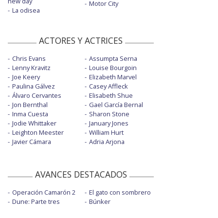
new day
Motor City
La odisea
ACTORES Y ACTRICES
Chris Evans
Assumpta Serna
Lenny Kravitz
Louise Bourgoin
Joe Keery
Elizabeth Marvel
Paulina Gálvez
Casey Affleck
Álvaro Cervantes
Elisabeth Shue
Jon Bernthal
Gael García Bernal
Inma Cuesta
Sharon Stone
Jodie Whittaker
January Jones
Leighton Meester
William Hurt
Javier Cámara
Adria Arjona
AVANCES DESTACADOS
Operación Camarón 2
El gato con sombrero
Dune: Parte tres
Búnker