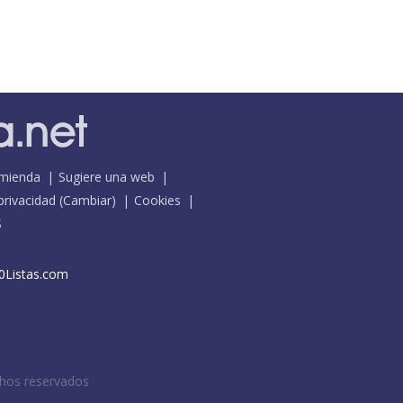
mienda
Sugiere una web
 privacidad
(
Cambiar
)
Cookies
S
0Listas.com
chos reservados