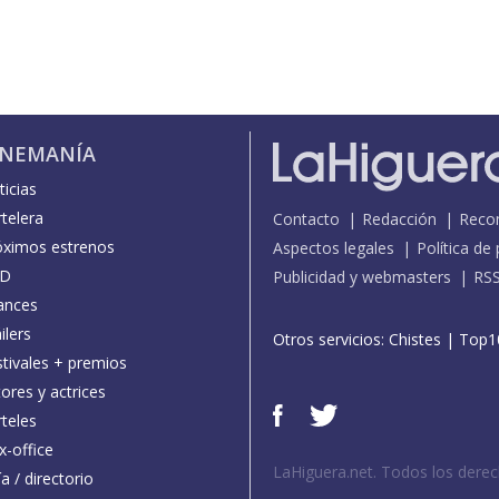
INEMANÍA
icias
telera
Contacto
Redacción
Reco
óximos estrenos
Aspectos legales
Política de
D
Publicidad y webmasters
RS
ances
ilers
Otros servicios:
Chistes
|
Top1
stivales + premios
ores y actrices
teles
x-office
LaHiguera.net. Todos los dere
a / directorio