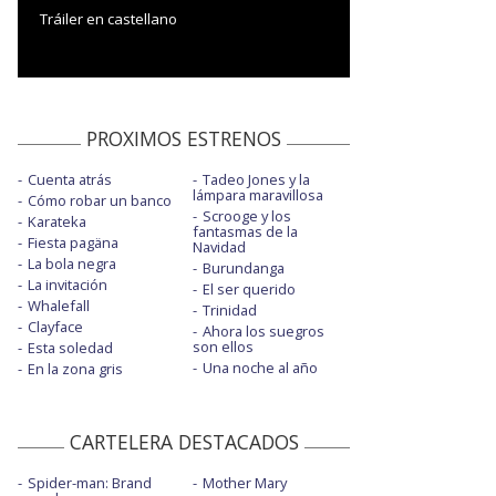
Tráiler en castellano
PROXIMOS ESTRENOS
Cuenta atrás
Tadeo Jones y la
lámpara maravillosa
Cómo robar un banco
Scrooge y los
Karateka
fantasmas de la
Fiesta pagäna
Navidad
La bola negra
Burundanga
La invitación
El ser querido
Whalefall
Trinidad
Clayface
Ahora los suegros
son ellos
Esta soledad
Una noche al año
En la zona gris
CARTELERA DESTACADOS
Spider-man: Brand
Mother Mary