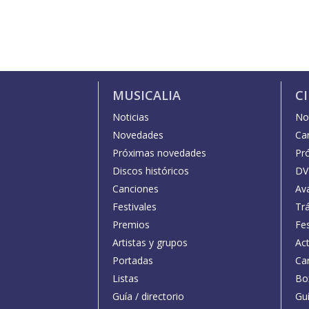
MUSICALIA
C
Noticias
Not
Novedades
Car
Próximas novedades
Pr
Discos históricos
DV
Canciones
Av
Festivales
Trá
Premios
Fe
Artistas y grupos
Act
Portadas
Car
Listas
Bo
Guía / directorio
Guí