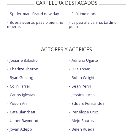
CARTELERA DESTACADOS
Spider-man: Brand new day
El último mono
Buena suerte, pásalo bien, no
La patrulla canina: La dino
mueras
película
ACTORES Y ACTRICES
Josiane Balasko
Adriana Ugarte
Charlize Theron
Luis Tosar
Ryan Gosling
Robin Wright
Colin Farrell
Sean Penn
Carlos Iglesias
Jessica Lucas
Yoson An
Eduard Fernández
Cate Blanchett
Penélope Cruz
Usher Raymond
Alejo Sauras
Jovan Adepo
Belén Rueda