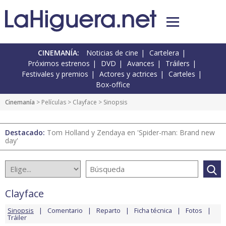
CINEMANÍA:
Noticias de cine
Cartelera
Próximos estrenos
DVD
Avances
Tráilers
Festivales y premios
Actores y actrices
Carteles
Box-office
Cinemanía
> Películas >
Clayface
> Sinopsis
Destacado:
Tom Holland y Zendaya en 'Spider-man: Brand new
day'
Clayface
Sinopsis
Comentario
Reparto
Ficha técnica
Fotos
Tráiler