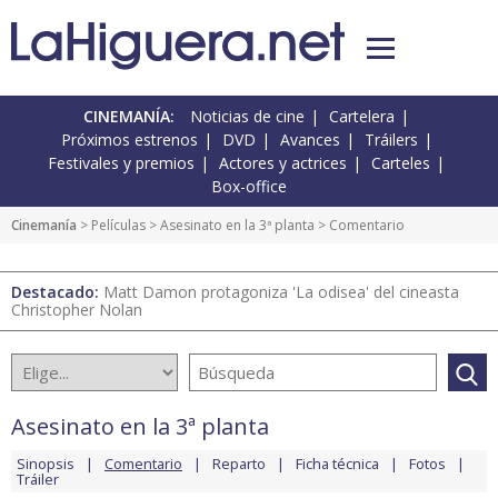
CINEMANÍA:
Noticias de cine
Cartelera
Próximos estrenos
DVD
Avances
Tráilers
Festivales y premios
Actores y actrices
Carteles
Box-office
Cinemanía
> Películas >
Asesinato en la 3ª planta
> Comentario
Destacado:
Matt Damon protagoniza 'La odisea' del cineasta
Christopher Nolan
Asesinato en la 3ª planta
Sinopsis
Comentario
Reparto
Ficha técnica
Fotos
Tráiler