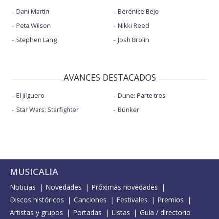
Dani Martín
Bérénice Bejo
Peta Wilson
Nikki Reed
Stephen Lang
Josh Brolin
AVANCES DESTACADOS
El jilguero
Dune: Parte tres
Star Wars: Starfighter
Búnker
MUSICALIA
Noticias
Novedades
Próximas novedades
Discos históricos
Canciones
Festivales
Premios
Artistas y grupos
Portadas
Listas
Guía / directorio