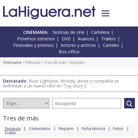
CINEMANÍA:
Noticias de cine
Cartelera
Próximos estrenos
DVD
Avances
Tráilers
Festivales y premios
Actores y actrices
Carteles
Box-office
Cinemanía
> Películas >
Tres de más
> Sinopsis
Destacado:
Buzz Lightyear, Woody, Jessie y compañía se
enfrentan a un nuevo reto en 'Toy story 5'
Tres de más
Sinopsis
Comentario
Reparto
Ficha técnica
Fotos
Tráiler