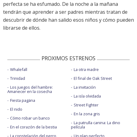
perfecta se ha esfumado. De la noche a la mañana
tendrán que aprender a ser padres mientras tratan de
descubrir de dónde han salido esos niños y cómo pueden
librarse de ellos.
PROXIMOS ESTRENOS
Whalefall
La otra madre
Trinidad
El final de Oak Street
Los juegos del hambre:
La invitación
Amanecer en la cosecha
La isla olvidada
Fiesta pagäna
Street Fighter
El nido
En la zona gris
Cómo robar un banco
La patrulla canina: La dino
En el corazón de la bestia
película
La constelación del perro
Un plan perfecto