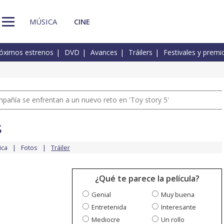
MÚSICA
CINE
óximos estrenos
DVD
Avances
Tráilers
Festivales y premi
pañía se enfrentan a un nuevo reto en 'Toy story 5'
s
ica
Fotos
Tráiler
¿Qué te parece la película?
Genial
Muy buena
Entretenida
Interesante
Mediocre
Un rollo