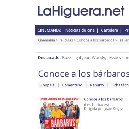
CINEMANÍA:
Noticias de cine
Cartelera
Pr
Cinemanía
> Películas >
Conoce a los bárbaros
> Tráiler
Destacado:
Buzz Lightyear, Woody, Jessie y com
Conoce a los bárbaro
Sinopsis
Comentario
Reparto
Ficha técn
Conoce a los bárbaros
(Les barbares)
Dirigida por
Julie Delpy