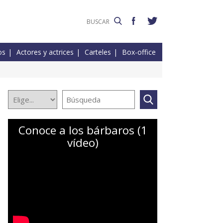
os
Actores y actrices
Carteles
Box-office
Conoce a los bárbaros (1
vídeo)