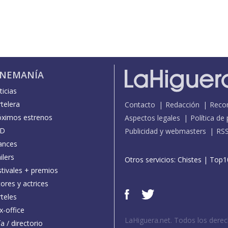
INEMANÍA
icias
telera
Contacto
Redacción
Reco
óximos estrenos
Aspectos legales
Política de
D
Publicidad y webmasters
RS
ances
ilers
Otros servicios:
Chistes
|
Top1
stivales + premios
ores y actrices
teles
x-office
LaHiguera.net. Todos los dere
a / directorio