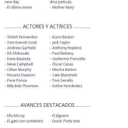
new day
dino película
El último mono
Mother Mary
ACTORES Y ACTRICES
Shiloh Fernandez
Kuno Becker
Tom Everett Scott
Jack Taylor
Andrew Garfield
Anthony Hopkins
Kô Shibasaki
Paul Bettany
Dave Bautista
Guillermo Francella
Neve Campbell
Óscar Casas
Cillian Murphy
Mischa Barton
Rosario Dawson
Cate Blanchett
Pere Ponce
Toni Servillo
Billy Bob Thornton
Dafne Fernández
AVANCES DESTACADOS
Ella McCay
El jilguero
El gato con sombrero
Dune: Parte tres