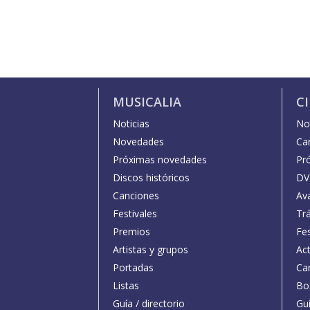
MUSICALIA
C
Noticias
Not
Novedades
Car
Próximas novedades
Pr
Discos históricos
DV
Canciones
Av
Festivales
Trá
Premios
Fe
Artistas y grupos
Act
Portadas
Car
Listas
Bo
Guía / directorio
Guí