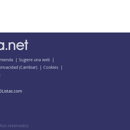
mienda
Sugiere una web
 privacidad
(
Cambiar
)
Cookies
S
0Listas.com
chos reservados