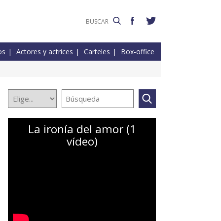
os
Actores y actrices
Carteles
Box-office
La ironía del amor (1
vídeo)