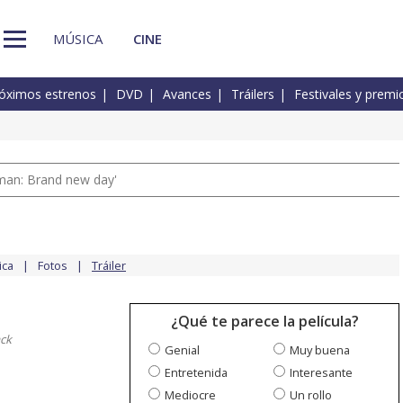
MÚSICA
CINE
óximos estrenos
DVD
Avances
Tráilers
Festivales y premi
man: Brand new day'
ica
Fotos
Tráiler
¿Qué te parece la película?
ack
Genial
Muy buena
Entretenida
Interesante
Mediocre
Un rollo