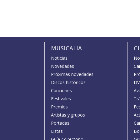
MUSICALIA
C
Noticias
Not
Novedades
Car
Próximas novedades
Pr
Discos históricos
DV
Canciones
Av
Festivales
Trá
Premios
Fe
Artistas y grupos
Act
Portadas
Car
Listas
Bo
Guía / directorio
Guí