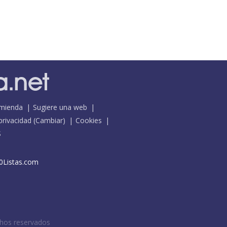
mienda
Sugiere una web
 privacidad
(
Cambiar
)
Cookies
S
0Listas.com
chos reservados