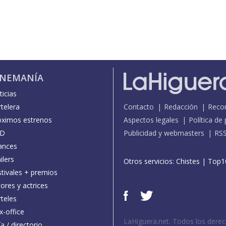
INEMANÍA
icias
telera
Contacto
Redacción
Reco
óximos estrenos
Aspectos legales
Política de
D
Publicidad y webmasters
RS
ances
ilers
Otros servicios:
Chistes
|
Top1
stivales + premios
ores y actrices
teles
x-office
LaHiguera.net. Todos los dere
a / directorio