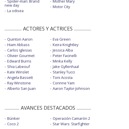
Spider-man: Brand
Mother Mary
new day
Motor City
La odisea
ACTORES Y ACTRICES
Quinton Aaron
Eva Green
Hiam Abbass
Keira Knightley
Carlos Iglesias
Jessica Alba
Olivier Gourmet
Peter Facinelli
Edward Burns
Minka Kelly
Shia Labeouf
Jake Gyllenhaal
Kate Winslet
Stanley Tucci
Angela Bassett
Toni Acosta
Ray Winstone
Corinne Yam
Alberto San Juan
Aaron Taylor-Johnson
AVANCES DESTACADOS
Búnker
Operación Camarón 2
Coco 2
Star Wars: Starfighter