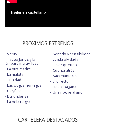
Tráiler en castellano
PROXIMOS ESTRENOS
Verity
Sentido y sensibilidad
Tadeo Jones y la
La isla olvidada
lámpara maravillosa
El ser querido
La otra madre
Cuenta atrás
La maleta
Sacamantecas
Trinidad
El director
Las ciegas hormigas
Fiesta pagäna
Clayface
Una noche al año
Burundanga
La bola negra
CARTELERA DESTACADOS