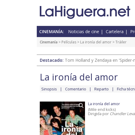
CINEMANÍA:
Noticias de cine
Cartelera
Pr
Cinemanía
> Películas >
La ironía del amor
> Tráiler
Destacado:
Tom Holland y Zendaya en 'Spider-
La ironía del amor
Sinopsis
Comentario
Reparto
Ficha técn
La ironía del amor
(Mile end kicks)
Dirigida por
Chandler Lev