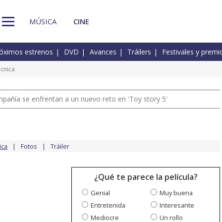
MÚSICA
CINE
óximos estrenos
DVD
Avances
Tráilers
Festivales y premi
écnica
pañía se enfrentan a un nuevo reto en 'Toy story 5'
ica
Fotos
Tráiler
¿Qué te parece la película?
Genial
Muy buena
Entretenida
Interesante
Mediocre
Un rollo