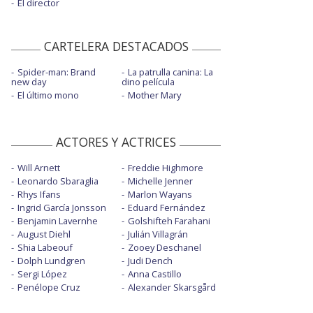
El director
CARTELERA DESTACADOS
Spider-man: Brand
La patrulla canina: La
new day
dino película
El último mono
Mother Mary
ACTORES Y ACTRICES
Will Arnett
Freddie Highmore
Leonardo Sbaraglia
Michelle Jenner
Rhys Ifans
Marlon Wayans
Ingrid García Jonsson
Eduard Fernández
Benjamin Lavernhe
Golshifteh Farahani
August Diehl
Julián Villagrán
Shia Labeouf
Zooey Deschanel
Dolph Lundgren
Judi Dench
Sergi López
Anna Castillo
Penélope Cruz
Alexander Skarsgård