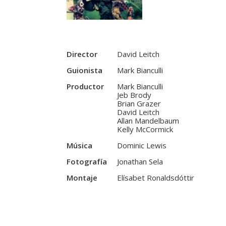
Director
David Leitch
Guionista
Mark Bianculli
Productor
Mark Bianculli
Jeb Brody
Brian Grazer
David Leitch
Allan Mandelbaum
Kelly McCormick
Música
Dominic Lewis
Fotografía
Jonathan Sela
Montaje
Elísabet Ronaldsdóttir