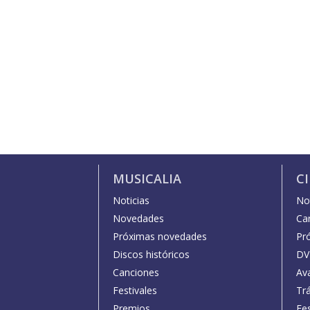
MUSICALIA
C
Noticias
Not
Novedades
Car
Próximas novedades
Pr
Discos históricos
DV
Canciones
Av
Festivales
Trá
Premios
Fe