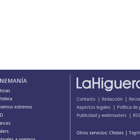
INEMANÍA
icias
telera
Contacto
Redacción
Reco
óximos estrenos
Aspectos legales
Política de
D
Publicidad y webmasters
RS
ances
ilers
Otros servicios:
Chistes
|
Top1
stivales + premios