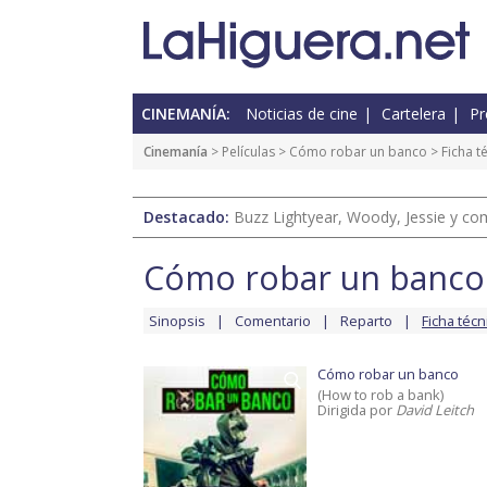
CINEMANÍA:
Noticias de cine
Cartelera
Pr
Cinemanía
> Películas >
Cómo robar un banco
> Ficha t
Destacado:
Buzz Lightyear, Woody, Jessie y com
Cómo robar un banco
Sinopsis
Comentario
Reparto
Ficha técn
Cómo robar un banco
(How to rob a bank)
Dirigida por
David Leitch