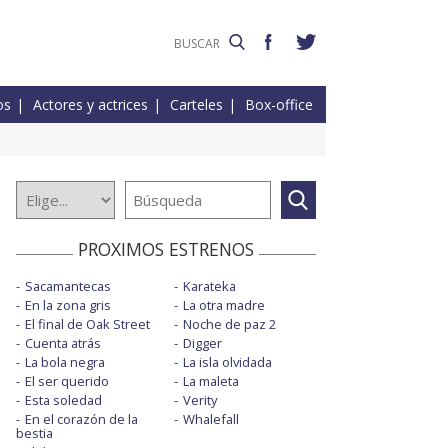
os
Actores y actrices
Carteles
Box-office
PROXIMOS ESTRENOS
Sacamantecas
Karateka
En la zona gris
La otra madre
El final de Oak Street
Noche de paz 2
Cuenta atrás
Digger
La bola negra
La isla olvidada
El ser querido
La maleta
Esta soledad
Verity
En el corazón de la
Whalefall
bestia