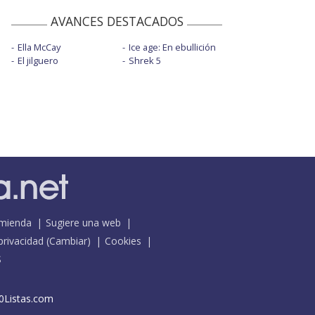
AVANCES DESTACADOS
Ella McCay
Ice age: En ebullición
El jilguero
Shrek 5
mienda
Sugiere una web
 privacidad
(
Cambiar
)
Cookies
S
0Listas.com