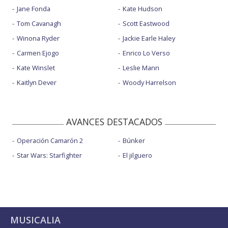
Jane Fonda
Kate Hudson
Tom Cavanagh
Scott Eastwood
Winona Ryder
Jackie Earle Haley
Carmen Ejogo
Enrico Lo Verso
Kate Winslet
Leslie Mann
Kaitlyn Dever
Woody Harrelson
AVANCES DESTACADOS
Operación Camarón 2
Búnker
Star Wars: Starfighter
El jilguero
MUSICALIA