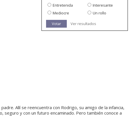
Entretenida
Interesante
Mediocre
Un rollo
Votar
Ver resultados
u padre. Allí se reencuentra con Rodrigo, su amigo de la infancia,
ivo, seguro y con un futuro encaminado. Pero también conoce a