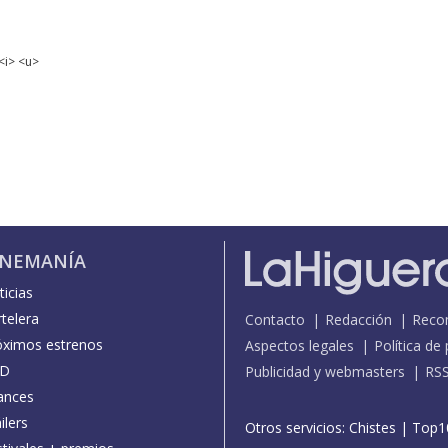
<i> <u>
INEMANÍA
icias
telera
Contacto
Redacción
Reco
óximos estrenos
Aspectos legales
Política de
D
Publicidad y webmasters
RS
ances
ilers
Otros servicios:
Chistes
|
Top1