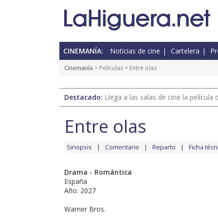
CINEMANÍA:
Noticias de cine
Cartelera
Pr
Cinemanía
> Películas > Entre olas
Destacado:
Llega a las salas de cine la películ
Entre olas
Sinopsis
Comentario
Reparto
Ficha técn
Drama - Romántica
España
Año: 2027
Warner Bros.