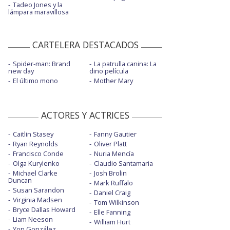
Tadeo Jones y la
lámpara maravillosa
CARTELERA DESTACADOS
Spider-man: Brand
La patrulla canina: La
new day
dino película
El último mono
Mother Mary
ACTORES Y ACTRICES
Caitlin Stasey
Fanny Gautier
Ryan Reynolds
Oliver Platt
Francisco Conde
Nuria Mencía
Olga Kurylenko
Claudio Santamaria
Michael Clarke
Josh Brolin
Duncan
Mark Ruffalo
Susan Sarandon
Daniel Craig
Virginia Madsen
Tom Wilkinson
Bryce Dallas Howard
Elle Fanning
Liam Neeson
William Hurt
Yon González