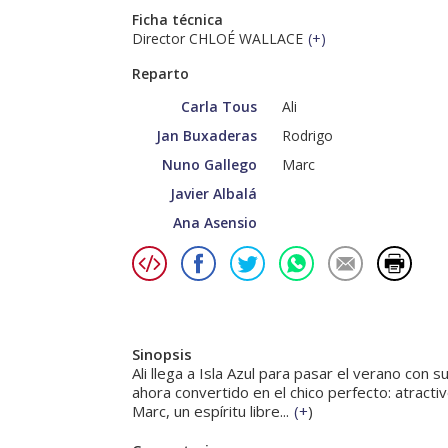
Ficha técnica
Director CHLOÉ WALLACE
(
+
)
Reparto
Carla Tous
Ali
Jan Buxaderas
Rodrigo
Nuno Gallego
Marc
Javier Albalá
Ana Asensio
Sinopsis
Ali llega a Isla Azul para pasar el verano con s
ahora convertido en el chico perfecto: atract
Marc, un espíritu libre...
(
+
)