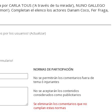
a por CARLA TOUS (‘A través de tu mirada’), NUNO GALLEGO
on’). Completan el elenco los actores Dariam Coco, Fer Fraga,
s por los usuarios!
(
Actualizar
)
ormulario!
NORMAS DE PARTICIPACIÓN
No se permitirán los comentarios fuera de
tema ó injuriantes
No se aceptarán los contenidos
considerados como publicitarios
Se eliminarán los comentarios que no
cumplan estas normas