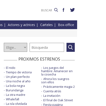
os
Actores y actrices
Carteles
Box-office
PROXIMOS ESTRENOS
El nido
Los juegos del
hambre: Amanecer en
Tiempo de victoria
la cosecha
Un plan perfecto
Ahora los suegros
Una noche al año
son ellos
La bola negra
Prácticamente magia 2
Burundanga
Cuenta atrás
La otra madre
La invitación
Whalefall
El final de Oak Street
La isla olvidada
Fiesta pagäna