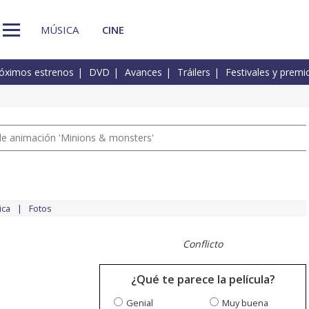
MÚSICA
CINE
óximos estrenos
DVD
Avances
Tráilers
Festivales y premi
a de animación 'Minions & monsters'
ica
Fotos
Conflicto
¿Qué te parece la película?
Genial
Muy buena