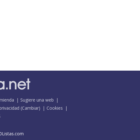
mienda
Sugiere una web
 privacidad
(
Cambiar
)
Cookies
S
0Listas.com