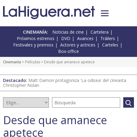
CINEMANÍA:
Noticias de cine
Cartelera
Próximos estrenos
DVD
Avances
Tráilers
Festivales y premios
Actores y actrices
Carteles
Box-office
Cinemanía
> Películas > Desde que amanece apetece
Destacado:
Matt Damon protagoniza 'La odisea' del cineasta
Christopher Nolan
Desde que amanece
apetece