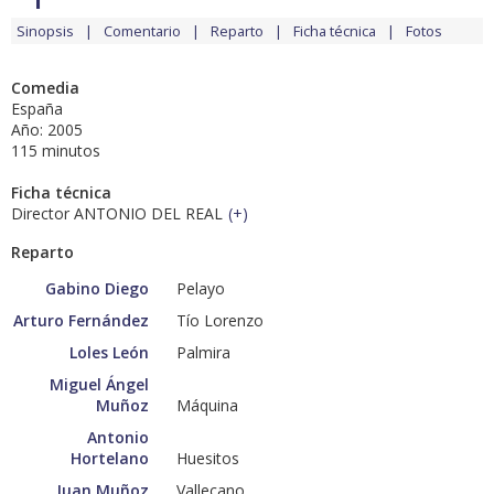
Sinopsis
Comentario
Reparto
Ficha técnica
Fotos
Comedia
España
Año: 2005
115 minutos
Ficha técnica
Director ANTONIO DEL REAL
(
+
)
Reparto
Gabino Diego
Pelayo
Arturo Fernández
Tío Lorenzo
Loles León
Palmira
Miguel Ángel
Muñoz
Máquina
Antonio
Hortelano
Huesitos
Juan Muñoz
Vallecano