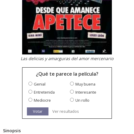
Las delicias y amarguras del amor mercenario
¿Qué te parece la película?
Genial
Muy buena
Entretenida
Interesante
Mediocre
Un rollo
Votar
Ver resultados
Sinopsis