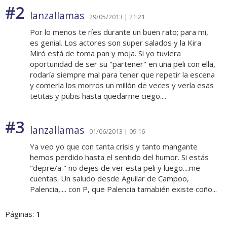
#2
lanzallamas
29/05/2013 | 21:21
Por lo menos te ríes durante un buen rato; para mi,
es genial. Los actores son super salados y la Kira
Miró está de toma pan y moja. Si yo tuviera
oportunidad de ser su "partener" en una peli con ella,
rodaría siempre mal para tener que repetir la escena
y comerla los morros un millón de veces y verla esas
tetitas y pubis hasta quedarme ciego....
#3
lanzallamas
01/06/2013 | 09:16
Ya veo yo que con tanta crisis y tanto mangante
hemos perdido hasta el sentido del humor. Si estás
"depre/a " no dejes de ver esta peli y luego....me
cuentas. Un saludo desde Aguilar de Campoo,
Palencia,.... con P, que Palencia tamabién existe coño...
Páginas:
1