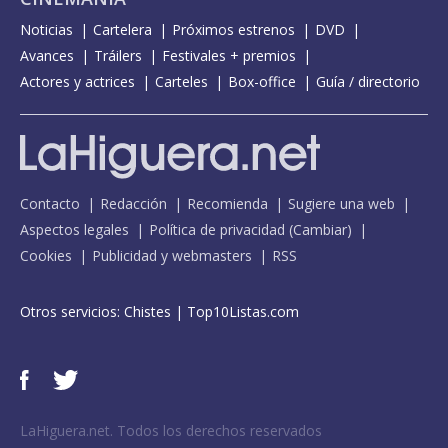
Noticias
Cartelera
Próximos estrenos
DVD
Avances
Tráilers
Festivales + premios
Actores y actrices
Carteles
Box-office
Guía / directorio
Contacto
Redacción
Recomienda
Sugiere una web
Aspectos legales
Política de privacidad
(
Cambiar
)
Cookies
Publicidad y webmasters
RSS
Otros servicios:
Chistes
|
Top10Listas.com
LaHiguera.net. Todos los derechos reservados