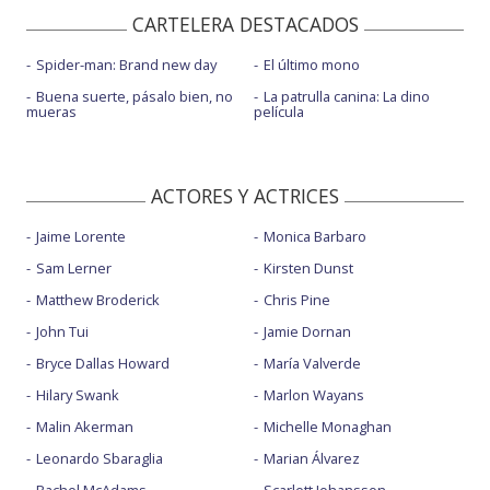
CARTELERA DESTACADOS
Spider-man: Brand new day
El último mono
Buena suerte, pásalo bien, no
La patrulla canina: La dino
mueras
película
ACTORES Y ACTRICES
Jaime Lorente
Monica Barbaro
Sam Lerner
Kirsten Dunst
Matthew Broderick
Chris Pine
John Tui
Jamie Dornan
Bryce Dallas Howard
María Valverde
Hilary Swank
Marlon Wayans
Malin Akerman
Michelle Monaghan
Leonardo Sbaraglia
Marian Álvarez