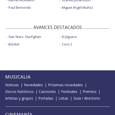
Rachel McAdams
Scarlett Johansson
Paul Berrondo
Miguel Ángel Muñoz
AVANCES DESTACADOS
Star Wars: Starfighter
El jilguero
Búnker
Coco 2
MUSICALIA
Noticias
Novedades
Próximas novedades
Discos históricos
Canciones
Festivales
Premios
Artistas y grupos
Portadas
Listas
Guía / directorio
CINEMANÍA