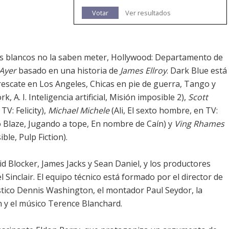
Votar
Ver resultados
os blancos no la saben meter, Hollywood: Departamento de
Ayer
basado en una historia de
James Ellroy
. Dark Blue está
rescate en Los Angeles, Chicas en pie de guerra, Tango y
 A. I. Inteligencia artificial, Misión imposible 2),
Scott
TV: Felicity),
Michael Michele
(Ali, El sexto hombre, en TV:
o Blaze, Jugando a tope, En nombre de Caín) y
Ving Rhames
le, Pulp Fiction).
 Blocker, James Jacks y Sean Daniel, y los productores
 Sinclair. El equipo técnico está formado por el director de
ístico Dennis Washington, el montador Paul Seydor, la
 y el músico Terence Blanchard.