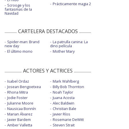
Prácticamente magia 2
Scrooge y los
fantasmas de la
Navidad
CARTELERA DESTACADOS
Spider-man: Brand
La patrulla canina: La
new day
dino película
El último mono
Mother Mary
ACTORES Y ACTRICES
Isabel Ordaz
Mark Wahlberg
Josean Bengoetxea
Billy Bob Thornton
Rhona Mitra
Noah Taylor
Jodie Foster
Juana Acosta
Julianne Moore
Alec Baldwin
Nausicaa Bonnín
Christian Bale
Marian Álvarez
Javier Ríos
Javier Bardem
Rosemarie DeWitt
Amber Valletta
Steven Strait