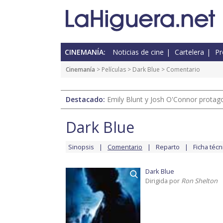
CINEMANÍA:
Noticias de cine
Cartelera
Pr
Cinemanía
> Películas >
Dark Blue
> Comentario
Destacado:
Emily Blunt y Josh O'Connor protagon
Dark Blue
Sinopsis
Comentario
Reparto
Ficha técn
Dark Blue
Dirigida por
Ron Shelton