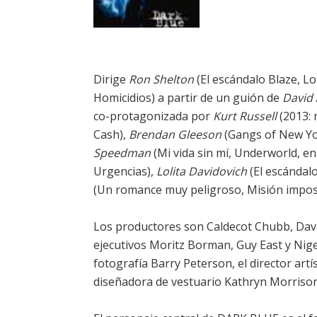
Dirige
Ron Shelton
(El escándalo Blaze, L
Homicidios) a partir de un guión de
David 
co-protagonizada por
Kurt Russell
(2013: 
Cash),
Brendan Gleeson
(Gangs of New York,
Speedman
(Mi vida sin mí, Underworld, en 
Urgencias),
Lolita Davidovich
(El escándal
(Un romance muy peligroso, Misión imposib
Los productores son Caldecot Chubb, David
ejecutivos Moritz Borman, Guy East y Nigel
fotografía Barry Peterson, el director art
diseñadora de vestuario Kathryn Morrison