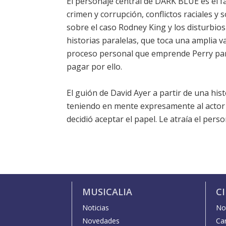
El personaje central de DARK BLUE es el 
crimen y corrupción, conflictos raciales y 
sobre el caso Rodney King y los disturbio
historias paralelas, que toca una amplia v
proceso personal que emprende Perry para 
pagar por ello.
El guión de David Ayer a partir de una hist
teniendo en mente expresamente al actor K
decidió aceptar el papel. Le atraía el pers
MUSICALIA
C
Noticias
Not
Novedades
Car