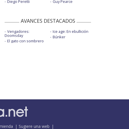
Diego Peretti
Guy Pearce
AVANCES DESTACADOS
Vengadores:
Ice age: En ebullición
Doomsday
Búnker
El gato con sombrero
mienda
Sugiere una web