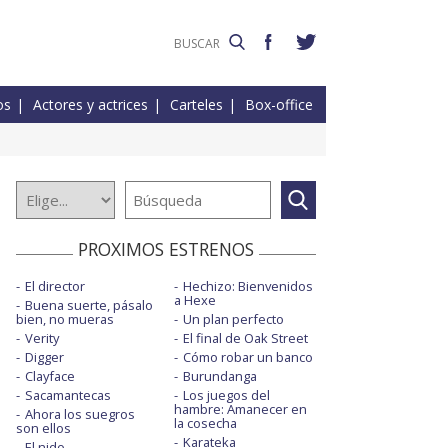
os
Actores y actrices
Carteles
Box-office
PROXIMOS ESTRENOS
El director
Hechizo: Bienvenidos
a Hexe
Buena suerte, pásalo
bien, no mueras
Un plan perfecto
Verity
El final de Oak Street
Digger
Cómo robar un banco
Clayface
Burundanga
Sacamantecas
Los juegos del
hambre: Amanecer en
Ahora los suegros
la cosecha
son ellos
Karateka
El nido