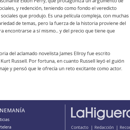
fascinante Eldon Perry, que protagoniza un argumento de
sociales, y redención, teniendo como fondo el veredicto
s sociales que produjo. Es una película compleja, con muchas
ariedad de temas, pero la fuerza de la historia proviene del
encontrarse a sí mismo... y del precio que tiene que
oria del aclamado novelista James Ellroy fue escrito
urt Russell. Por fortuna, en cuanto Russell leyó el guión
onaje y pensó que le ofrecía un reto excitante como actor.
INEMANÍA
icias
telera
Contacto
Redacción
Reco