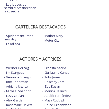
Los juegos del
hambre: Amanecer en
la cosecha
CARTELERA DESTACADOS
Spider-man: Brand
Mother Mary
new day
Motor City
La odisea
ACTORES Y ACTRICES
Werner Herzog
Ernesto Alterio
Jim Sturgess
Guillaume Canet
Verónica Echegui
Toby Jones
Britt Robertson
Roschdy Zem
Adriana Ugarte
Zoe Kazan
Michael Shannon
Monica Bellucci
Lizzy Caplan
Adolfo Fernández
Álex García
Maya Rudolph
Rosemarie DeWitt
Bruce Greenwood