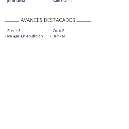
Jordi Mollà
Sam Claflin
AVANCES DESTACADOS
Shrek 5
Coco 2
Ice age: En ebullición
Búnker