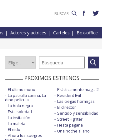
os
Actores y actrices
Carteles
Box-office
PROXIMOS ESTRENOS
El último mono
Prácticamente magia 2
La patrulla canina: La
Resident Evil
dino película
Las ciegas hormigas
La bola negra
El director
Esta soledad
Sentido y sensibilidad
La invitación
Street Fighter
La maleta
Fiesta pagäna
El nido
Una noche al año
Ahora los suegros
son ellos