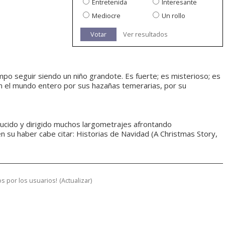
Entretenida
Interesante
Mediocre
Un rollo
Votar
Ver resultados
mpo seguir siendo un niño grandote. Es fuerte; es misterioso; es
n el mundo entero por sus hazañas temerarias, por su
oducido y dirigido muchos largometrajes afrontando
 en su haber cabe citar: Historias de Navidad (A Christmas Story,
s por los usuarios!
(
Actualizar
)