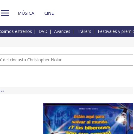
MÚSICA
CINE
óximos estrenos
DVD
Avances
Tráilers
Festivales y premi
 del cineasta Christopher Nolan
ica