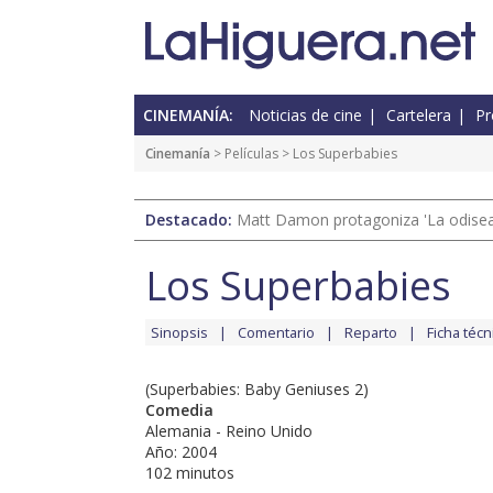
CINEMANÍA:
Noticias de cine
Cartelera
Pr
Cinemanía
> Películas > Los Superbabies
Destacado:
Matt Damon protagoniza 'La odisea'
Los Superbabies
Sinopsis
Comentario
Reparto
Ficha técn
(Superbabies: Baby Geniuses 2)
Comedia
Alemania - Reino Unido
Año: 2004
102 minutos