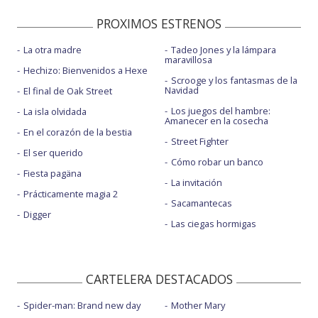
PROXIMOS ESTRENOS
La otra madre
Tadeo Jones y la lámpara
maravillosa
Hechizo: Bienvenidos a Hexe
Scrooge y los fantasmas de la
Navidad
El final de Oak Street
Los juegos del hambre:
La isla olvidada
Amanecer en la cosecha
En el corazón de la bestia
Street Fighter
El ser querido
Cómo robar un banco
Fiesta pagäna
La invitación
Prácticamente magia 2
Sacamantecas
Digger
Las ciegas hormigas
CARTELERA DESTACADOS
Spider-man: Brand new day
Mother Mary