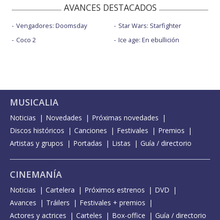
AVANCES DESTACADOS
Vengadores: Doomsday
Star Wars: Starfighter
Coco 2
Ice age: En ebullición
MUSICALIA
Noticias
Novedades
Próximas novedades
Discos históricos
Canciones
Festivales
Premios
Artistas y grupos
Portadas
Listas
Guía / directorio
CINEMANÍA
Noticias
Cartelera
Próximos estrenos
DVD
Avances
Tráilers
Festivales + premios
Actores y actrices
Carteles
Box-office
Guía / directorio