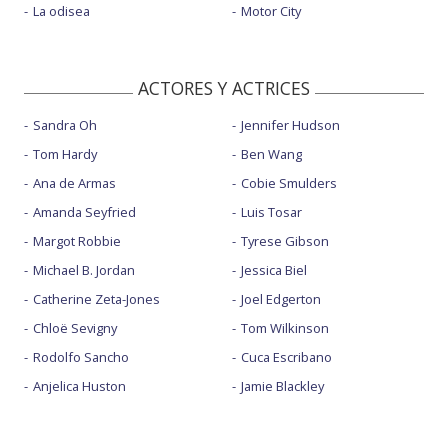
La odisea
Motor City
ACTORES Y ACTRICES
Sandra Oh
Jennifer Hudson
Tom Hardy
Ben Wang
Ana de Armas
Cobie Smulders
Amanda Seyfried
Luis Tosar
Margot Robbie
Tyrese Gibson
Michael B. Jordan
Jessica Biel
Catherine Zeta-Jones
Joel Edgerton
Chloë Sevigny
Tom Wilkinson
Rodolfo Sancho
Cuca Escribano
Anjelica Huston
Jamie Blackley