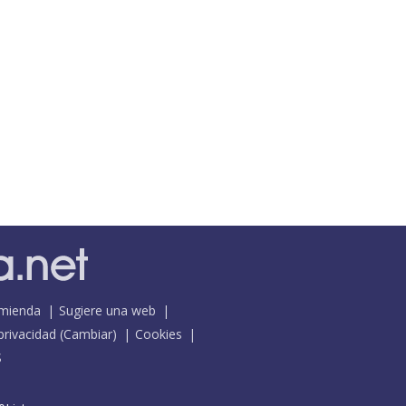
mienda
Sugiere una web
 privacidad
(
Cambiar
)
Cookies
S