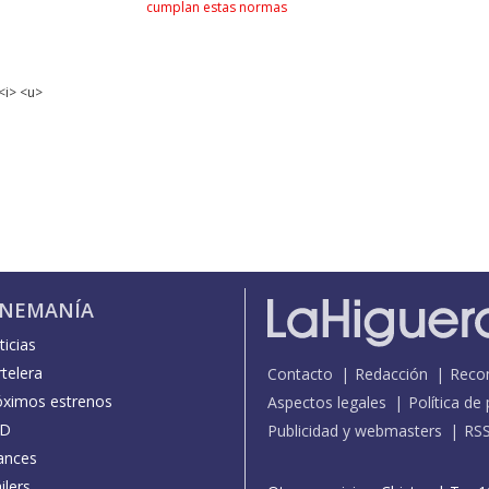
cumplan estas normas
<i> <u>
INEMANÍA
icias
telera
Contacto
Redacción
Reco
óximos estrenos
Aspectos legales
Política de
D
Publicidad y webmasters
RS
ances
ilers