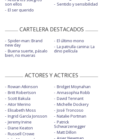
son ellos
Sentido y sensibilidad
El ser querido
CARTELERA DESTACADOS
Spider-man: Brand
El último mono
new day
La patrulla canina: La
Buena suerte, pásalo
dino película
bien, no mueras
ACTORES Y ACTRICES
Rowan Atkinson
Bridget Moynahan
Britt Robertson
Annasophia Robb
Scott Bakula
David Tennant
Aitor Merino
Michelle Dockery
Elisabeth Moss
José Troncoso
Ingrid García Jonsson
Natalie Portman
Jeremy Irvine
Patrick
Schwarzenegger
Diane Keaton
Matt Dillon
Russell Crowe
Asier Newman