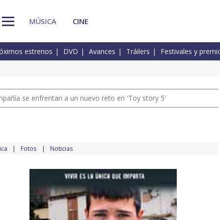
MÚSICA
CINE
óximos estrenos
DVD
Avances
Tráilers
Festivales y premi
pañía se enfrentan a un nuevo reto en 'Toy story 5'
ica
Fotos
Noticias