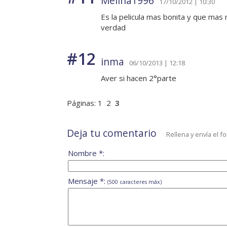
Melina1996
17/10/2012 | 10:30
Es la pelicula mas bonita y que mas
verdad
#12
inma
06/10/2013 | 12:18
Aver si hacen 2°parte
Páginas:
1
2
3
Deja tu comentario
Rellena y envía el f
Nombre *:
Mensaje *:
(500 caracteres máx)