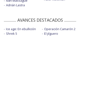
Iván Massagué
Adrián Lastra
AVANCES DESTACADOS
Ice age: En ebullición
Operación Camarón 2
Shrek 5
El jilguero