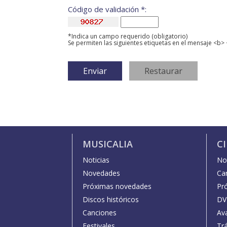
Código de validación *:
*Indica un campo requerido (obligatorio)
Se permiten las siguientes etiquetas en el mensaje <b> 
MUSICALIA
C
Noticias
Not
Novedades
Car
Próximas novedades
Pr
Discos históricos
DV
Canciones
Av
Festivales
Trá