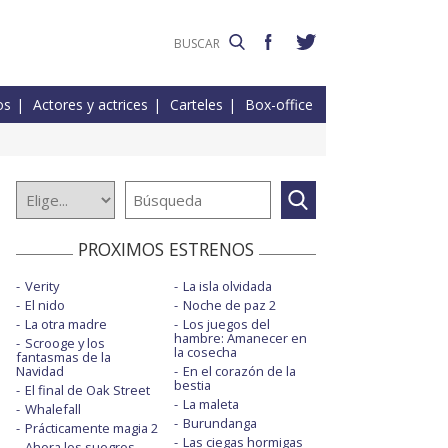
os
Actores y actrices
Carteles
Box-office
PROXIMOS ESTRENOS
Verity
La isla olvidada
El nido
Noche de paz 2
La otra madre
Los juegos del
hambre: Amanecer en
Scrooge y los
la cosecha
fantasmas de la
Navidad
En el corazón de la
bestia
El final de Oak Street
La maleta
Whalefall
Burundanga
Prácticamente magia 2
Las ciegas hormigas
Ahora los suegros