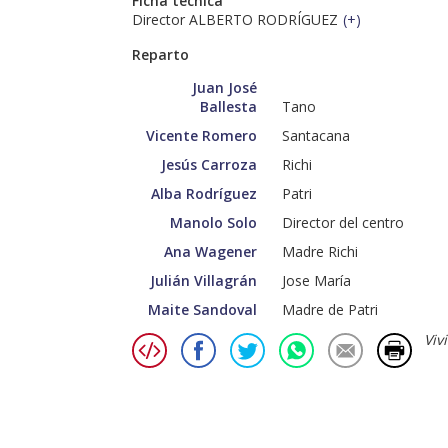
Ficha técnica
Director ALBERTO RODRÍGUEZ
(
+
)
Reparto
Juan José
Ballesta
Tano
Vicente Romero
Santacana
Jesús Carroza
Richi
Alba Rodríguez
Patri
Manolo Solo
Director del centro
Ana Wagener
Madre Richi
Julián Villagrán
Jose María
Maite Sandoval
Madre de Patri
Viv