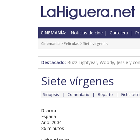
CINEMANÍA:
Noticias de cine
Cartelera
Pr
Cinemanía
> Películas > Siete vírgenes
Destacado:
Buzz Lightyear, Woody, Jessie y com
Siete vírgenes
Sinopsis
Comentario
Reparto
Ficha técn
Drama
España
Año: 2004
86 minutos