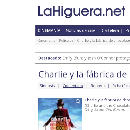
CINEMANÍA:
Noticias de cine
Cartelera
Pr
Cinemanía
> Películas >
Charlie y la fábrica de chocolate
Destacado:
Emily Blunt y Josh O'Connor protagon
Charlie y la fábrica de
Sinopsis
Comentario
Reparto
Ficha técn
Charlie y la fábrica de cho
(Charlie and the Chocolate
Dirigida por
Tim Burton