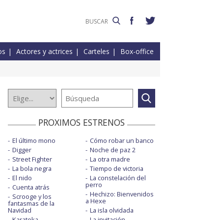
os
Actores y actrices
Carteles
Box-office
PROXIMOS ESTRENOS
El último mono
Cómo robar un banco
Digger
Noche de paz 2
Street Fighter
La otra madre
La bola negra
Tiempo de victoria
El nido
La constelación del
perro
Cuenta atrás
Hechizo: Bienvenidos
Scrooge y los
a Hexe
fantasmas de la
Navidad
La isla olvidada
Karateka
La invitación