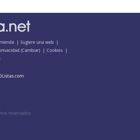
mienda
Sugiere una web
 privacidad
(
Cambiar
)
Cookies
S
0Listas.com
chos reservados