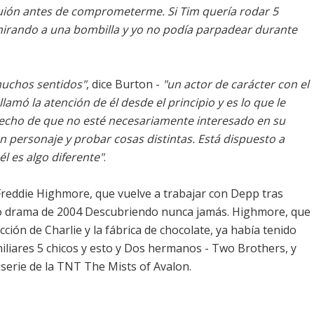
guión antes de comprometerme. Si Tim quería rodar 5
mirando a una bombilla y yo no podía parpadear durante
muchos sentidos"
, dice Burton -
"un actor de carácter con el
lamó la atención de él desde el principio y es lo que le
 hecho de que no esté necesariamente interesado en su
 personaje y probar cosas distintas. Está dispuesto a
l es algo diferente"
.
 Freddie Highmore, que vuelve a trabajar con Depp tras
ado drama de 2004 Descubriendo nunca jamás. Highmore, que
ión de Charlie y la fábrica de chocolate, ya había tenido
miliares 5 chicos y esto y Dos hermanos - Two Brothers, y
iserie de la TNT The Mists of Avalon.