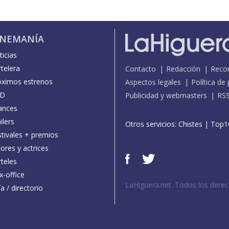
INEMANÍA
icias
telera
Contacto
Redacción
Reco
óximos estrenos
Aspectos legales
Política de
D
Publicidad y webmasters
RS
ances
ilers
Otros servicios:
Chistes
|
Top1
stivales + premios
ores y actrices
teles
x-office
LaHiguera.net. Todos los dere
a / directorio