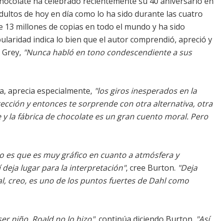
 chocolate ha celebrado recientemente su 40 aniversario en
adultos de hoy en día como lo ha sido durante las cuatro
e 13 millones de copias en todo el mundo y ha sido
ularidad indica lo bien que el autor comprendió, apreció y
 Grey,
"Nunca habló en tono condescendiente a sus
a, aprecia especialmente,
"los giros inesperados en la
rección y entonces te sorprende con otra alternativa, otra
ie y la fábrica de chocolate es un gran cuento moral. Pero
ro es que es muy gráfico en cuanto a atmósfera y
 deja lugar para la interpretación"
, cree Burton.
"Deja
al, creo, es uno de los puntos fuertes de Dahl como
er niño. Roald no lo hizo"
, continúa diciendo Burton.
"Así