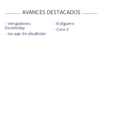
AVANCES DESTACADOS
Vengadores:
El jilguero
Doomsday
Coco 2
Ice age: En ebullición