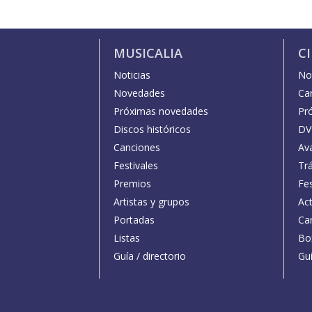
MUSICALIA
C
Noticias
Not
Novedades
Car
Próximas novedades
Pr
Discos históricos
DV
Canciones
Av
Festivales
Trá
Premios
Fe
Artistas y grupos
Act
Portadas
Car
Listas
Bo
Guía / directorio
Guí