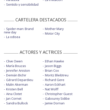
Sentido y sensibilidad
CARTELERA DESTACADOS
Spider-man: Brand
Mother Mary
new day
Motor City
La odisea
ACTORES Y ACTRICES
Clive Owen
Ethan Hawke
María Bouzas
Jason Biggs
Jennifer Aniston
Brian Cox
Demián Bichir
Moritz Bleibtreu
Gérard Depardieu
Richard Gere
Malin Akerman
Aaron Eckhart
Kristen Bell
Nat Wolff
Aina Clotet
Christopher Guest
Jan Cornet
Gabourey Sidibe
Sandra Bullock
Jamie Dornan