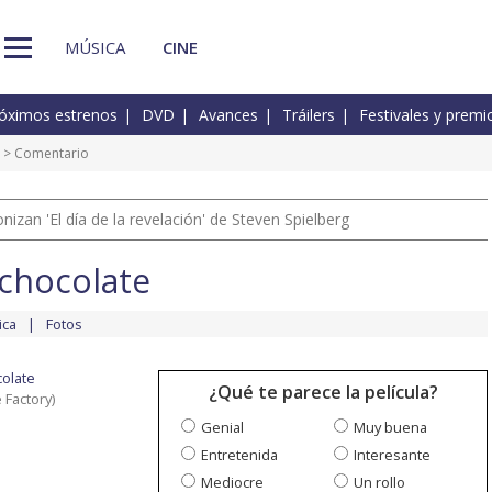
MÚSICA
CINE
óximos estrenos
DVD
Avances
Tráilers
Festivales y premi
> Comentario
izan 'El día de la revelación' de Steven Spielberg
 chocolate
ica
Fotos
colate
¿Qué te parece la película?
 Factory)
Genial
Muy buena
Entretenida
Interesante
Mediocre
Un rollo