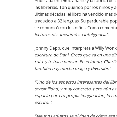
Publicada en 1964, Charlie y la fábrica de
las librerías. Tan querido por los niños y 
últimas décadas, el libro ha vendido más d
traducido a 32 lenguas. Su perdurable pop
se comunicó con los niños. Como comenta
lectores ni subestimó su inteligencia"
.
Johnny Depp, que interpreta a Willy Wonk
escritura de Dahl. Crees que va en una di
ruta, y te hace pensar. En el fondo, Charl
también hay mucha magia y diversión"
.
"Uno de los aspectos interesantes del lib
sensibilidad, y muy concreto, pero aún así
espacio para tu propia imaginación, lo cu
escritor"
.
"Algunos adultos se olvidan de cómo era s