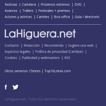
Noticias
Cartelera
Próximos estrenos
DVD
Avances
Tráilers
Festivales + premios
Actores y actrices
Carteles
Box-office
Guía / directorio
Contacto
Redacción
Recomienda
Sugiere una web
Aspectos legales
Política de privacidad
(
Cambiar
)
Cookies
Publicidad y webmasters
RSS
Otros servicios:
Chistes
|
Top10Listas.com
LaHiguera.net. Todos los derechos reservados