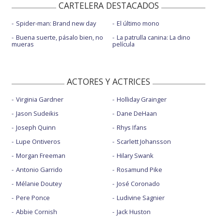
CARTELERA DESTACADOS
Spider-man: Brand new day
El último mono
Buena suerte, pásalo bien, no
La patrulla canina: La dino
mueras
película
ACTORES Y ACTRICES
Virginia Gardner
Holliday Grainger
Jason Sudeikis
Dane DeHaan
Joseph Quinn
Rhys Ifans
Lupe Ontiveros
Scarlett Johansson
Morgan Freeman
Hilary Swank
Antonio Garrido
Rosamund Pike
Mélanie Doutey
José Coronado
Pere Ponce
Ludivine Sagnier
Abbie Cornish
Jack Huston