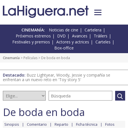
CINEMANÍA:
Noticias de cine
Cartelera
Próximos estrenos
DVD
Avances
Tráilers
Festivales y premios
Actores y actrices
Carteles
Box-office
Cinemanía
> Películas > De boda en boda
Destacado:
Buzz Lightyear, Woody, Jessie y compañía se
enfrentan a un nuevo reto en 'Toy story 5'
De boda en boda
Sinopsis
Comentario
Reparto
Ficha técnica
Fotos