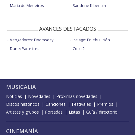
Maria de Medeiros
Sandrine Kiberlain
AVANCES DESTACADOS
Vengadores: Doomsday
Ice age: En ebullición
Dune: Parte tres
Coco 2
MUSICALIA
Noticias
Novedades
Próximas novedades
Discos históricos
Canciones
Festivales
Premios
Artistas y grupos
Portadas
Listas
Guía / directorio
CINEMANÍA