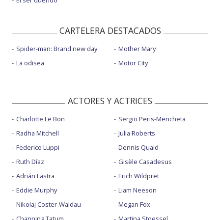
El ser querido
CARTELERA DESTACADOS
Spider-man: Brand new day
Mother Mary
La odisea
Motor City
ACTORES Y ACTRICES
Charlotte Le Bon
Sergio Peris-Mencheta
Radha Mitchell
Julia Roberts
Federico Luppi
Dennis Quaid
Ruth Díaz
Gisèle Casadesus
Adrián Lastra
Erich Wildpret
Eddie Murphy
Liam Neeson
Nikolaj Coster-Waldau
Megan Fox
Channing Tatum
Martina Stoessel