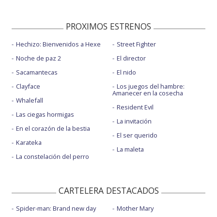
PROXIMOS ESTRENOS
Hechizo: Bienvenidos a Hexe
Street Fighter
Noche de paz 2
El director
Sacamantecas
El nido
Clayface
Los juegos del hambre:
Amanecer en la cosecha
Whalefall
Resident Evil
Las ciegas hormigas
La invitación
En el corazón de la bestia
El ser querido
Karateka
La maleta
La constelación del perro
CARTELERA DESTACADOS
Spider-man: Brand new day
Mother Mary