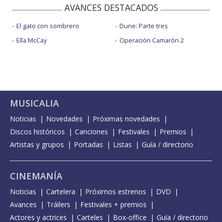
AVANCES DESTACADOS
El gato con sombrero
Dune: Parte tres
Ella McCay
Operación Camarón 2
MUSICALIA
Noticias
Novedades
Próximas novedades
Discos históricos
Canciones
Festivales
Premios
Artistas y grupos
Portadas
Listas
Guía / directorio
CINEMANÍA
Noticias
Cartelera
Próximos estrenos
DVD
Avances
Tráilers
Festivales + premios
Actores y actrices
Carteles
Box-office
Guía / directorio