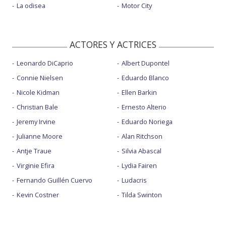
La odisea
Motor City
ACTORES Y ACTRICES
Leonardo DiCaprio
Albert Dupontel
Connie Nielsen
Eduardo Blanco
Nicole Kidman
Ellen Barkin
Christian Bale
Ernesto Alterio
Jeremy Irvine
Eduardo Noriega
Julianne Moore
Alan Ritchson
Antje Traue
Silvia Abascal
Virginie Efira
Lydia Fairen
Fernando Guillén Cuervo
Ludacris
Kevin Costner
Tilda Swinton