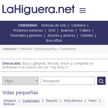
CINEMANÍA:
Noticias de cine
Cartelera
Próximos estrenos
DVD
Avances
Tráilers
Festivales y premios
Actores y actrices
Carteles
Box-office
Cinemanía
> Películas >
Vidas pequeñas
> Comentario
Destacado:
Buzz Lightyear, Woody, Jessie y compañía se
enfrentan a un nuevo reto en 'Toy story 5'
Vidas pequeñas
Sinopsis
Comentario
Reparto
Ficha técnica
Fotos
Noticias