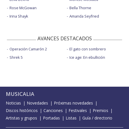
Rose McGowan
Bella Thorne
Irina Shayk
Amanda Seyfried
AVANCES DESTACADOS
Operación Camarón 2
El gato con sombrero
Shrek 5
Ice age: En ebullición
MUSICALIA
Noticias
Novedades
Próximas novedades
Discos históricos
Canciones
Festivales
Premios
Artistas y grupos
Portadas
Listas
Guía / directorio