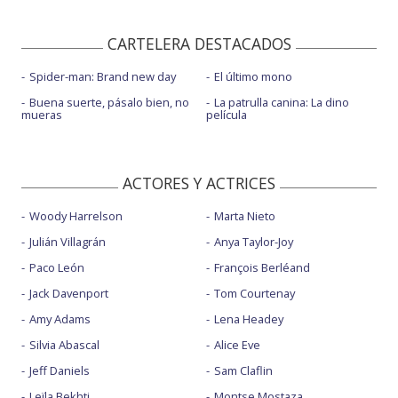
CARTELERA DESTACADOS
Spider-man: Brand new day
El último mono
Buena suerte, pásalo bien, no
La patrulla canina: La dino
mueras
película
ACTORES Y ACTRICES
Woody Harrelson
Marta Nieto
Julián Villagrán
Anya Taylor-Joy
Paco León
François Berléand
Jack Davenport
Tom Courtenay
Amy Adams
Lena Headey
Silvia Abascal
Alice Eve
Jeff Daniels
Sam Claflin
Leïla Bekhti
Montse Mostaza