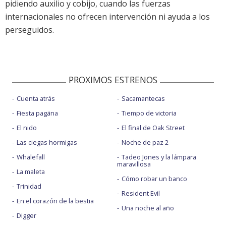
pidiendo auxilio y cobijo, cuando las fuerzas
internacionales no ofrecen intervención ni ayuda a los
perseguidos.
PROXIMOS ESTRENOS
Cuenta atrás
Sacamantecas
Fiesta pagäna
Tiempo de victoria
El nido
El final de Oak Street
Las ciegas hormigas
Noche de paz 2
Whalefall
Tadeo Jones y la lámpara
maravillosa
La maleta
Cómo robar un banco
Trinidad
Resident Evil
En el corazón de la bestia
Una noche al año
Digger