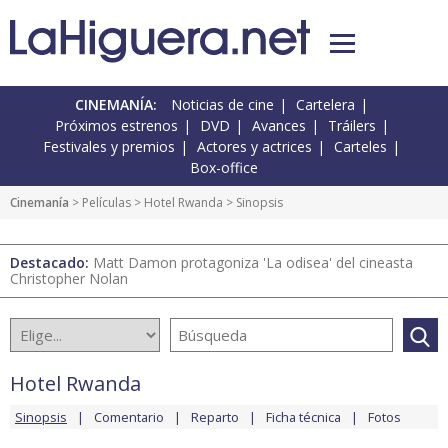
CINEMANÍA:
Noticias de cine
Cartelera
Próximos estrenos
DVD
Avances
Tráilers
Festivales y premios
Actores y actrices
Carteles
Box-office
Cinemanía
> Películas >
Hotel Rwanda
> Sinopsis
Destacado:
Matt Damon protagoniza 'La odisea' del cineasta
Christopher Nolan
Hotel Rwanda
Sinopsis
Comentario
Reparto
Ficha técnica
Fotos