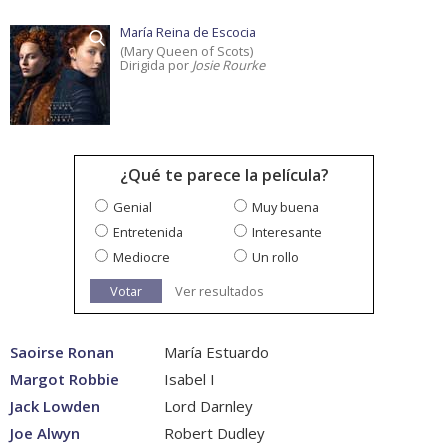
María Reina de Escocia
(Mary Queen of Scots)
Dirigida por
Josie Rourke
¿Qué te parece la película?
Genial
Muy buena
Entretenida
Interesante
Mediocre
Un rollo
Votar
Ver resultados
Saoirse Ronan
María Estuardo
Margot Robbie
Isabel I
Jack Lowden
Lord Darnley
Joe Alwyn
Robert Dudley