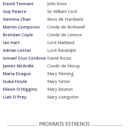
David Tennant
John Knox
Guy Pearce
Sir William Cecil
Gemma Chan
Bess de Hardwick
Martin Compston
Conde de Bothwell
Brendan Coyle
Conde de Lennox
Ian Hart
Lord Maitland
Adrian Lester
Lord Randolph
Ismael Cruz Cordova
David Rizzio
James McArdle
Conde de Moray
Maria Dragus
Mary Fleming
Izuka Hoyle
Mary Seton
Eileen O'Higgins
Mary Beaton
Liah O'Prey
Mary Livingston
PROXIMOS ESTRENOS