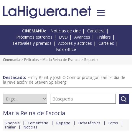
CINEMANÍA:
Noticias de cine
Cartelera
Próximos estrenos
DVD
Avances
Tráilers
Festivales y premios
Actores y actrices
Carteles
Box-office
Cinemanía
> Películas >
María Reina de Escocia
> Reparto
Destacado:
Emily Blunt y Josh O'Connor protagonizan 'El día de
la revelación' de Steven Spielberg
María Reina de Escocia
Sinopsis
Comentario
Reparto
Ficha técnica
Fotos
Tráiler
Noticias