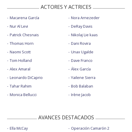
ACTORES Y ACTRICES
Macarena García
Nora Arnezeder
Nur Al Levi
DeRay Davis
Patrick Chesnais
Nikolaj Lie kaas
Thomas Horn
Dani Rovira
Naomi Scott
Unax Ugalde
Tom Holland
Dave Franco
Alex Amaral
Álex García
Leonardo DiCaprio
Yailene Sierra
Tahar Rahim
Bob Balaban
Monica Bellucci
Irène Jacob
AVANCES DESTACADOS
Ella McCay
Operación Camarón 2