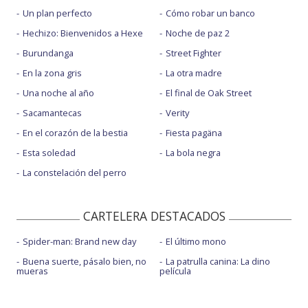
Un plan perfecto
Cómo robar un banco
Hechizo: Bienvenidos a Hexe
Noche de paz 2
Burundanga
Street Fighter
En la zona gris
La otra madre
Una noche al año
El final de Oak Street
Sacamantecas
Verity
En el corazón de la bestia
Fiesta pagäna
Esta soledad
La bola negra
La constelación del perro
CARTELERA DESTACADOS
Spider-man: Brand new day
El último mono
Buena suerte, pásalo bien, no
La patrulla canina: La dino
mueras
película