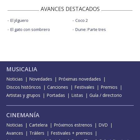
AVANCES DESTACADOS
El jilguero
Coco 2
El gato con sombrero
Dune: Parte tres
MUSICALIA
Noticias
Novedades
Próximas novedades
Discos históricos
Canciones
Festivales
Premios
Artistas y grupos
Portadas
Listas
Guía / directorio
CINEMANÍA
Noticias
Cartelera
Próximos estrenos
DVD
Avances
Tráilers
Festivales + premios