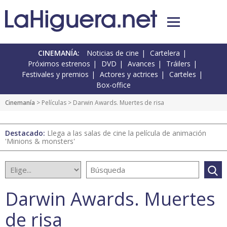
CINEMANÍA:
Noticias de cine
Cartelera
Próximos estrenos
DVD
Avances
Tráilers
Festivales y premios
Actores y actrices
Carteles
Box-office
Cinemanía
> Películas > Darwin Awards. Muertes de risa
Destacado:
Llega a las salas de cine la película de animación
'Minions & monsters'
Darwin Awards. Muertes
de risa