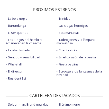
PROXIMOS ESTRENOS
La bola negra
Trinidad
Burundanga
Las ciegas hormigas
El ser querido
Sacamantecas
Los juegos del hambre:
Tadeo Jones y la lámpara
Amanecer en la cosecha
maravillosa
La isla olvidada
Cuenta atrás
Sentido y sensibilidad
En el corazón de la bestia
Whalefall
Fiesta pagäna
El director
Scrooge y los fantasmas de la
Navidad
Resident Evil
CARTELERA DESTACADOS
Spider-man: Brand new day
El último mono