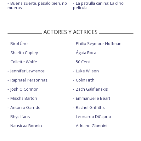
Buena suerte, pásalo bien, no
La patrulla canina: La dino
mueras
película
ACTORES Y ACTRICES
Birol Ünel
Philip Seymour Hoffman
Sharlto Copley
Ágata Roca
Collette Wolfe
50 Cent
Jennifer Lawrence
Luke Wilson
Raphaël Personnaz
Colin Firth
Josh O'Connor
Zach Galifianakis
Mischa Barton
Emmanuelle Béart
Antonio Garrido
Rachel Griffiths
Rhys Ifans
Leonardo DiCaprio
Nausicaa Bonnín
Adriano Giannini