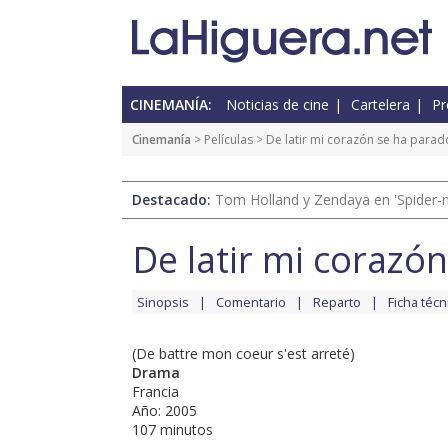
CINEMANÍA:
Noticias de cine
Cartelera
Pr
Cinemanía
> Películas > De latir mi corazón se ha parad
Destacado:
Tom Holland y Zendaya en 'Spider-
De latir mi corazó
Sinopsis
Comentario
Reparto
Ficha técn
(De battre mon coeur s'est arreté)
Drama
Francia
Año: 2005
107 minutos