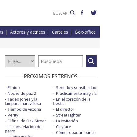
os
Actores y actrices
Carteles
Box-office
PROXIMOS ESTRENOS
El nido
Sentido y sensibilidad
Noche de paz 2
Prácticamente magia 2
Tadeo Jones y la
En el corazón de la
lámpara maravillosa
bestia
Tiempo de victoria
El director
Verity
Street Fighter
El final de Oak Street
La invitación
La constelación del
Clayface
perro
Cómo robar un banco
La otra madre