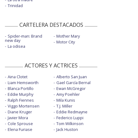
Trinidad
CARTELERA DESTACADOS
Spider-man: Brand
Mother Mary
new day
Motor City
La odisea
ACTORES Y ACTRICES
Aina Clotet
Alberto San Juan
Liam Hemsworth
Gael García Bernal
Blanca Portillo
Ewan McGregor
Eddie Murphy
Amy Poehler
Ralph Fiennes
Mila Kunis
Viggo Mortensen
T.J. Miller
Diane Kruger
Eddie Redmayne
Javier Mora
Federico Luppi
Cole Sprouse
Tom Wilkinson
Elena Furiase
Jack Huston