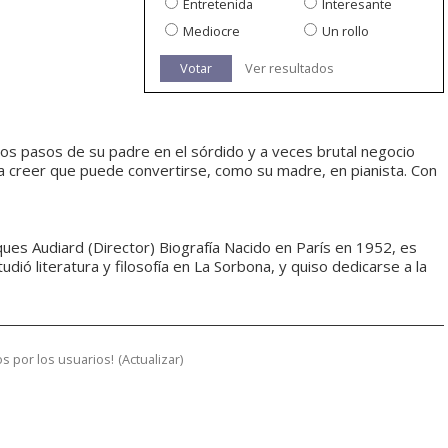
Entretenida
Interesante
Mediocre
Un rollo
Votar
Ver resultados
los pasos de su padre en el sórdido y a veces brutal negocio
a a creer que puede convertirse, como su madre, en pianista. Con
acques Audiard (Director) Biografía Nacido en París en 1952, es
tudió literatura y filosofía en La Sorbona, y quiso dedicarse a la
s por los usuarios!
(
Actualizar
)