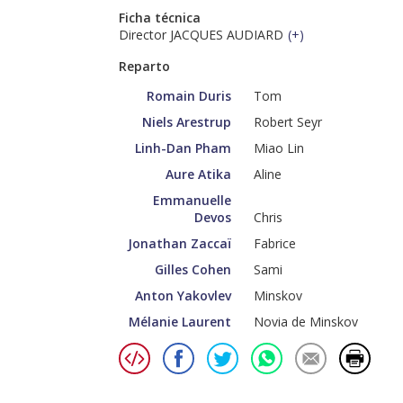
Ficha técnica
Director JACQUES AUDIARD
(
+
)
Reparto
Romain Duris
Tom
Niels Arestrup
Robert Seyr
Linh-Dan Pham
Miao Lin
Aure Atika
Aline
Emmanuelle
Devos
Chris
Jonathan Zaccaï
Fabrice
Gilles Cohen
Sami
Anton Yakovlev
Minskov
Mélanie Laurent
Novia de Minskov