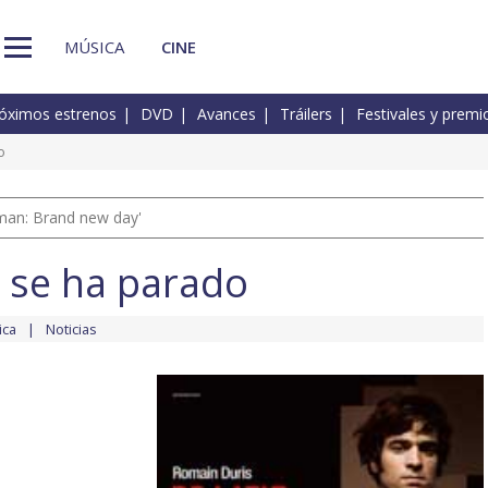
MÚSICA
CINE
óximos estrenos
DVD
Avances
Tráilers
Festivales y premi
o
man: Brand new day'
n se ha parado
ica
Noticias