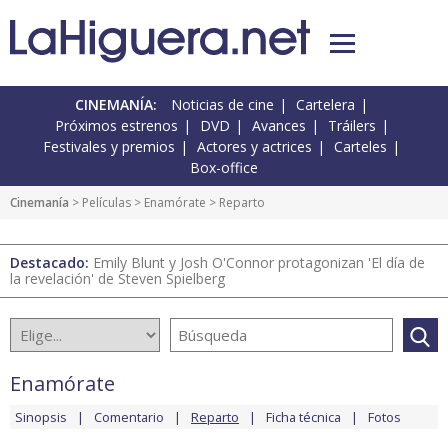
CINEMANÍA:
Noticias de cine
Cartelera
Próximos estrenos
DVD
Avances
Tráilers
Festivales y premios
Actores y actrices
Carteles
Box-office
Cinemanía
> Películas >
Enamórate
> Reparto
Destacado:
Emily Blunt y Josh O'Connor protagonizan 'El día de
la revelación' de Steven Spielberg
Enamórate
Sinopsis
Comentario
Reparto
Ficha técnica
Fotos