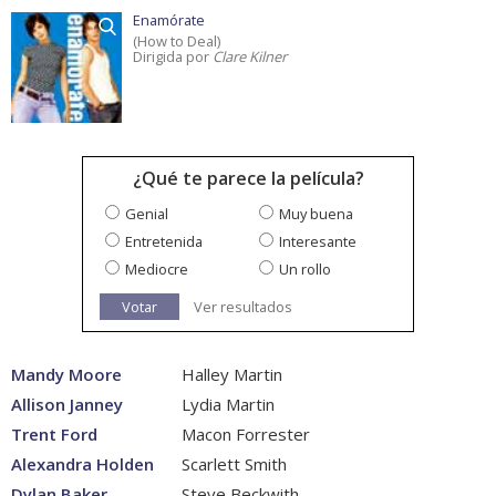
Enamórate
(How to Deal)
Dirigida por
Clare Kilner
¿Qué te parece la película?
Genial
Muy buena
Entretenida
Interesante
Mediocre
Un rollo
Votar
Ver resultados
Mandy Moore
Halley Martin
Allison Janney
Lydia Martin
Trent Ford
Macon Forrester
Alexandra Holden
Scarlett Smith
Dylan Baker
Steve Beckwith