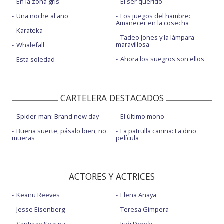
En la zona gris
El ser querido
Una noche al año
Los juegos del hambre:
Amanecer en la cosecha
Karateka
Tadeo Jones y la lámpara
maravillosa
Whalefall
Ahora los suegros son ellos
Esta soledad
CARTELERA DESTACADOS
Spider-man: Brand new day
El último mono
Buena suerte, pásalo bien, no
La patrulla canina: La dino
mueras
película
ACTORES Y ACTRICES
Keanu Reeves
Elena Anaya
Jesse Eisenberg
Teresa Gimpera
Santiago Segura
Judi Dench