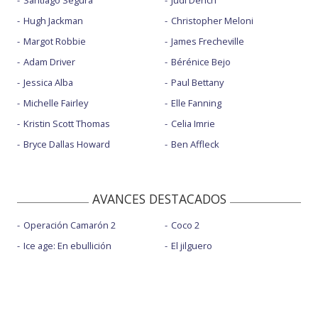
Hugh Jackman
Christopher Meloni
Margot Robbie
James Frecheville
Adam Driver
Bérénice Bejo
Jessica Alba
Paul Bettany
Michelle Fairley
Elle Fanning
Kristin Scott Thomas
Celia Imrie
Bryce Dallas Howard
Ben Affleck
AVANCES DESTACADOS
Operación Camarón 2
Coco 2
Ice age: En ebullición
El jilguero