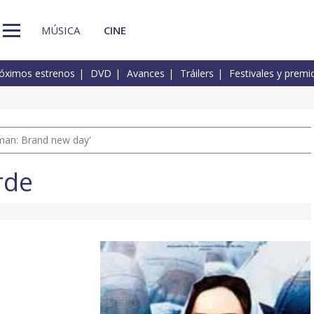
MÚSICA
CINE
óximos estrenos
DVD
Avances
Tráilers
Festivales y premi
man: Brand new day'
rde