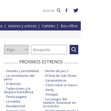
os
Actores y actrices
Carteles
Box-office
PROXIMOS ESTRENOS
Sentido y sensibilidad
Noche de paz 2
La constelación del
El final de Oak Street
perro
Sacamantecas
El director
Cómo robar un banco
Tadeo Jones y la
Verity
lámpara maravillosa
Trinidad
Fiesta pagäna
Los juegos del
La maleta
hambre: Amanecer en
Resident Evil
la cosecha
Scrooge y los
Prácticamente magia 2