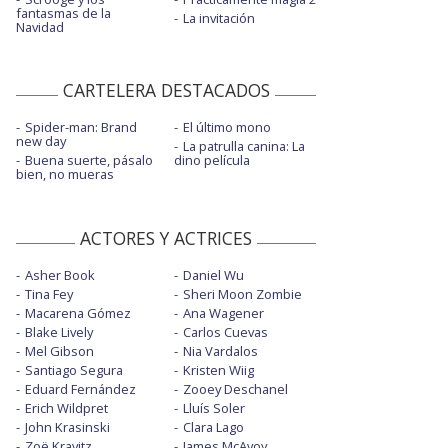
fantasmas de la
La invitación
Navidad
CARTELERA DESTACADOS
Spider-man: Brand
El último mono
new day
La patrulla canina: La
Buena suerte, pásalo
dino película
bien, no mueras
ACTORES Y ACTRICES
Asher Book
Daniel Wu
Tina Fey
Sheri Moon Zombie
Macarena Gómez
Ana Wagener
Blake Lively
Carlos Cuevas
Mel Gibson
Nia Vardalos
Santiago Segura
Kristen Wiig
Eduard Fernández
Zooey Deschanel
Erich Wildpret
Lluís Soler
John Krasinski
Clara Lago
Zoë Kravitz
James McAvoy