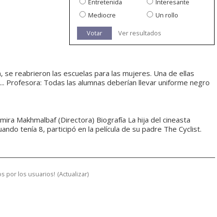
Entretenida
Interesante
Mediocre
Un rollo
Votar
Ver resultados
n, se reabrieron las escuelas para las mujeres. Una de ellas
.... Profesora: Todas las alumnas deberían llevar uniforme negro
mira Makhmalbaf (Directora) Biografía La hija del cineasta
do tenía 8, participó en la película de su padre The Cyclist.
s por los usuarios!
(
Actualizar
)