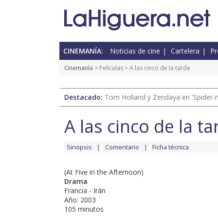
CINEMANÍA:
Noticias de cine
Cartelera
Pr
Cinemanía
> Películas > A las cinco de la tarde
Destacado:
Tom Holland y Zendaya en 'Spider-
A las cinco de la ta
Sinopsis
Comentario
Ficha técnica
(At Five in the Afternoon)
Drama
Francia - Irán
Año: 2003
105 minutos