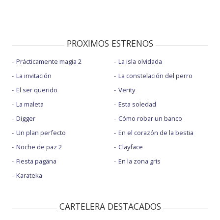
PROXIMOS ESTRENOS
Prácticamente magia 2
La isla olvidada
La invitación
La constelación del perro
El ser querido
Verity
La maleta
Esta soledad
Digger
Cómo robar un banco
Un plan perfecto
En el corazón de la bestia
Noche de paz 2
Clayface
Fiesta pagäna
En la zona gris
Karateka
CARTELERA DESTACADOS