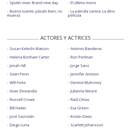
Spider-man: Brand new day
El último mono
Buena suerte, pásalo bien, no
La patrulla canina: La dino
mueras
película
ACTORES Y ACTRICES
Susan Kelechi Watson
Antonio Banderas
Helena Bonham Carter
Ron Perlman
Jonah Hill
Jorge Sanz
Sean Penn
Jennifer Aniston
Will Forte
Dermot Mulroney
Asier Etxeandía
Julianne Moore
Russell Crowe
Raúl Cimas
Bill Hader
Eva Green
José Sacristán
Kristin Davis
Diego Luna
Scarlett Johansson