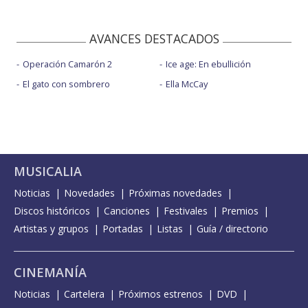
AVANCES DESTACADOS
Operación Camarón 2
Ice age: En ebullición
El gato con sombrero
Ella McCay
MUSICALIA
Noticias
Novedades
Próximas novedades
Discos históricos
Canciones
Festivales
Premios
Artistas y grupos
Portadas
Listas
Guía / directorio
CINEMANÍA
Noticias
Cartelera
Próximos estrenos
DVD