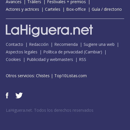
Avances
Tráilers
Festivales + premios
Actores y actrices
Carteles
Box-office
Guía / directorio
Contacto
Redacción
Recomienda
Sugiere una web
Aspectos legales
Política de privacidad
(
Cambiar
)
Cookies
Publicidad y webmasters
RSS
Otros servicios:
Chistes
|
Top10Listas.com
LaHiguera.net. Todos los derechos reservados