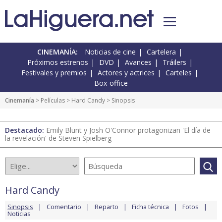
CINEMANÍA:
Noticias de cine
Cartelera
Próximos estrenos
DVD
Avances
Tráilers
Festivales y premios
Actores y actrices
Carteles
Box-office
Cinemanía
> Películas >
Hard Candy
> Sinopsis
Destacado:
Emily Blunt y Josh O'Connor protagonizan 'El día de
la revelación' de Steven Spielberg
Hard Candy
Sinopsis
Comentario
Reparto
Ficha técnica
Fotos
Noticias