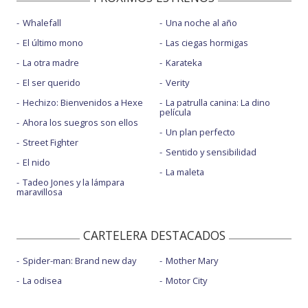
Whalefall
Una noche al año
El último mono
Las ciegas hormigas
La otra madre
Karateka
El ser querido
Verity
Hechizo: Bienvenidos a Hexe
La patrulla canina: La dino
película
Ahora los suegros son ellos
Un plan perfecto
Street Fighter
Sentido y sensibilidad
El nido
La maleta
Tadeo Jones y la lámpara
maravillosa
CARTELERA DESTACADOS
Spider-man: Brand new day
Mother Mary
La odisea
Motor City