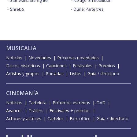
Star Wars: Starfighter
Ice age: En ebullición
Shrek 5
Dune: Parte tres
MUSICALIA
Noticias
Novedades
Próximas novedades
Discos históricos
Canciones
Festivales
Premios
Artistas y grupos
Portadas
Listas
Guía / directorio
CINEMANÍA
Noticias
Cartelera
Próximos estrenos
DVD
Avances
Tráilers
Festivales + premios
Actores y actrices
Carteles
Box-office
Guía / directorio