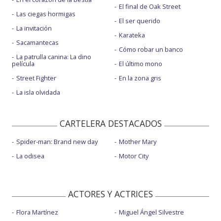
El final de Oak Street
Las ciegas hormigas
El ser querido
La invitación
Karateka
Sacamantecas
Cómo robar un banco
La patrulla canina: La dino
película
El último mono
Street Fighter
En la zona gris
La isla olvidada
CARTELERA DESTACADOS
Spider-man: Brand new day
Mother Mary
La odisea
Motor City
ACTORES Y ACTRICES
Flora Martínez
Miguel Ángel Silvestre