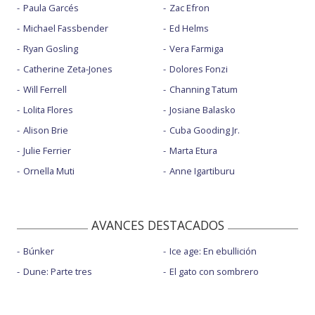
Paula Garcés
Zac Efron
Michael Fassbender
Ed Helms
Ryan Gosling
Vera Farmiga
Catherine Zeta-Jones
Dolores Fonzi
Will Ferrell
Channing Tatum
Lolita Flores
Josiane Balasko
Alison Brie
Cuba Gooding Jr.
Julie Ferrier
Marta Etura
Ornella Muti
Anne Igartiburu
AVANCES DESTACADOS
Búnker
Ice age: En ebullición
Dune: Parte tres
El gato con sombrero