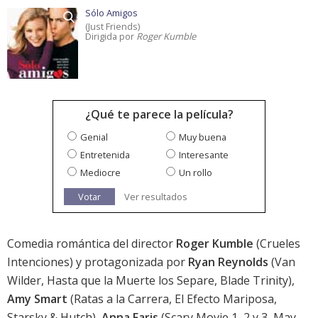
Sólo Amigos
(Just Friends)
Dirigida por
Roger Kumble
¿Qué te parece la película?
Genial
Muy buena
Entretenida
Interesante
Mediocre
Un rollo
Votar
Ver resultados
Comedia romántica del director
Roger Kumble
(Crueles
Intenciones) y protagonizada por
Ryan Reynolds
(Van
Wilder, Hasta que la Muerte los Separe, Blade Trinity),
Amy Smart
(Ratas a la Carrera, El Efecto Mariposa,
Starsky & Hutch),
Anna Faris
(Scary Movie 1, 2 y 3, May,