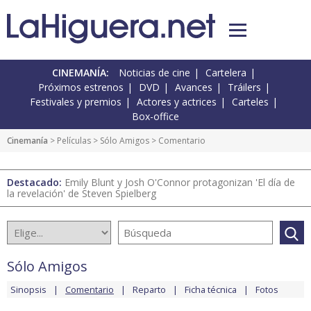
CINEMANÍA:
Noticias de cine
Cartelera
Próximos estrenos
DVD
Avances
Tráilers
Festivales y premios
Actores y actrices
Carteles
Box-office
Cinemanía
> Películas >
Sólo Amigos
> Comentario
Destacado:
Emily Blunt y Josh O'Connor protagonizan 'El día de
la revelación' de Steven Spielberg
Sólo Amigos
Sinopsis
Comentario
Reparto
Ficha técnica
Fotos