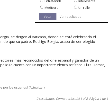
Entretenida
Interesante
Mediocre
Un rollo
Votar
Ver resultados
Borgia, se dirigen al Vaticano, donde se está celebrando el
ran de que su padre, Rodrigo Borgia, acaba de ser elegido
irectores más reconocidos del cine español y ganador de un
a película cuenta con un importante elenco artístico. Lluis Homar,
s por los usuarios!
(
Actualizar
)
2 resultados. Comentarios del 1 al 2. Página 1 de 1