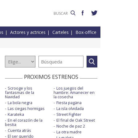
os
Actores y actrices
Carteles
Box-office
PROXIMOS ESTRENOS
Scrooge y los
Los juegos del
fantasmas de la
hambre: Amanecer en
Navidad
la cosecha
La bola negra
Fiesta pagäna
Las ciegas hormigas
La isla olvidada
Karateka
Street Fighter
En el corazón de la
El final de Oak Street
bestia
Noche de paz 2
Cuenta atrás
La otra madre
El ser querido
La maleta