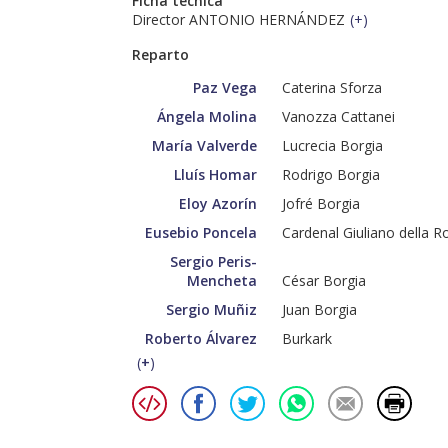
Ficha técnica
Director ANTONIO HERNÁNDEZ
(
+
)
Reparto
Paz Vega
Caterina Sforza
Ángela Molina
Vanozza Cattanei
María Valverde
Lucrecia Borgia
Lluís Homar
Rodrigo Borgia
Eloy Azorín
Jofré Borgia
Eusebio Poncela
Cardenal Giuliano della R
Sergio Peris-
Mencheta
César Borgia
Sergio Muñiz
Juan Borgia
Roberto Álvarez
Burkark
(
+
)