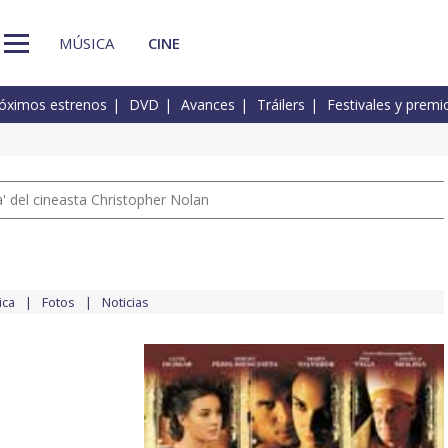
MÚSICA
CINE
óximos estrenos
DVD
Avances
Tráilers
Festivales y premi
 del cineasta Christopher Nolan
ica
Fotos
Noticias