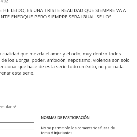
14:02
 HE LEIDO, ES UNA TRISTE REALIDAD QUE SIEMPRE VA A
RENTE ENFOQUE PERO SIEMPRE SERA IGUAL. SE LOS
a cualidad que mezcla el amor y el odio, muy dentro todos
 de los Borgia, poder, ambición, nepotismo, violencia son solo
ncionar que hace de esta serie todo un éxito, no por nada
enar esta serie.
ormulario!
NORMAS DE PARTICIPACIÓN
No se permitirán los comentarios fuera de
tema ó injuriantes