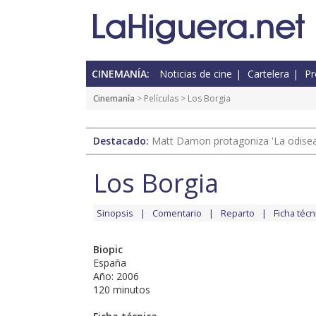
CINEMANÍA:
Noticias de cine
Cartelera
Pr
Cinemanía
> Películas > Los Borgia
Destacado:
Matt Damon protagoniza 'La odisea'
Los Borgia
Sinopsis
Comentario
Reparto
Ficha técn
Biopic
España
Año: 2006
120 minutos