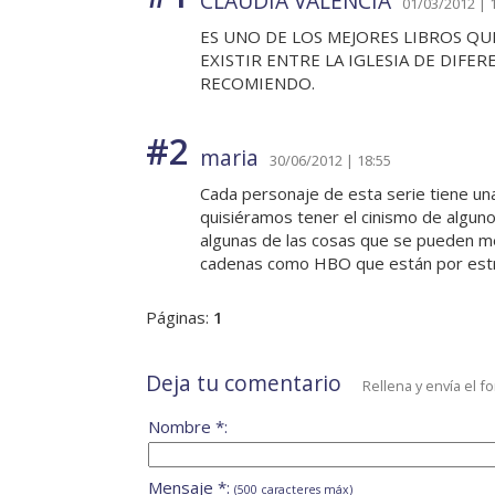
CLAUDIA VALENCIA
01/03/2012 | 
ES UNO DE LOS MEJORES LIBROS QUE
EXISTIR ENTRE LA IGLESIA DE DIFE
RECOMIENDO.
#2
maria
30/06/2012 | 18:55
Cada personaje de esta serie tiene un
quisiéramos tener el cinismo de alguno
algunas de las cosas que se pueden me
cadenas como HBO que están por estr
Páginas:
1
Deja tu comentario
Rellena y envía el f
Nombre *:
Mensaje *:
(500 caracteres máx)