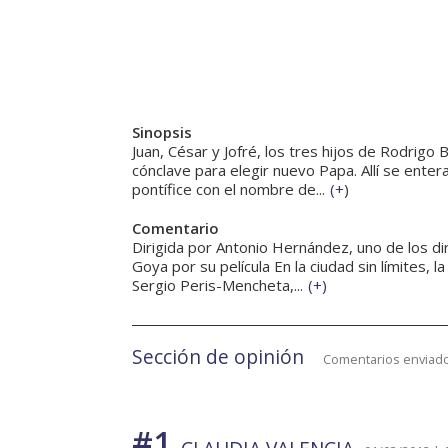
Sinopsis
Juan, César y Jofré, los tres hijos de Rodrigo 
cónclave para elegir nuevo Papa. Allí se ente
pontífice con el nombre de...
(
+
)
Comentario
Dirigida por Antonio Hernández, uno de los d
Goya por su película En la ciudad sin límites, l
Sergio Peris-Mencheta,...
(
+
)
Sección de opinión
Comentarios enviado
#1