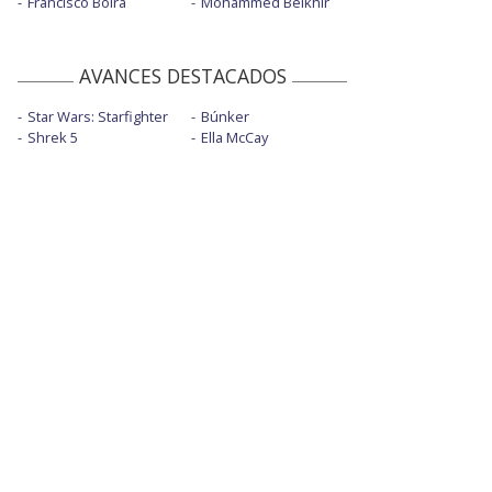
Francisco Boira
Mohammed Belkhir
AVANCES DESTACADOS
Star Wars: Starfighter
Búnker
Shrek 5
Ella McCay