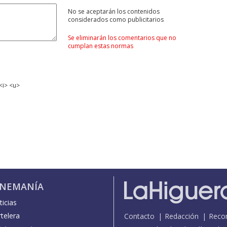
No se aceptarán los contenidos
considerados como publicitarios
Se eliminarán los comentarios que no
cumplan estas normas
<i> <u>
INEMANÍA
icias
telera
Contacto
Redacción
Reco