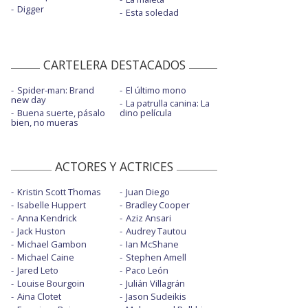
Digger
Esta soledad
CARTELERA DESTACADOS
Spider-man: Brand
El último mono
new day
La patrulla canina: La
Buena suerte, pásalo
dino película
bien, no mueras
ACTORES Y ACTRICES
Kristin Scott Thomas
Juan Diego
Isabelle Huppert
Bradley Cooper
Anna Kendrick
Aziz Ansari
Jack Huston
Audrey Tautou
Michael Gambon
Ian McShane
Michael Caine
Stephen Amell
Jared Leto
Paco León
Louise Bourgoin
Julián Villagrán
Aina Clotet
Jason Sudeikis