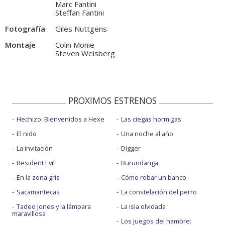
Marc Fantini
Steffan Fantini
Fotografía
Giles Nuttgens
Montaje
Colin Monie
Steven Weisberg
PROXIMOS ESTRENOS
Hechizo: Bienvenidos a Hexe
Las ciegas hormigas
El nido
Una noche al año
La invitación
Digger
Resident Evil
Burundanga
En la zona gris
Cómo robar un banco
Sacamantecas
La constelación del perro
Tadeo Jones y la lámpara
La isla olvidada
maravillosa
Los juegos del hambre: