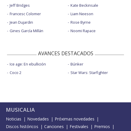
Jeff Bridges
Kate Beckinsale
Francesc Colomer
Liam Neeson
Jean Dujardin
Rose Byrne
Gines García Millán
Noomi Rapace
AVANCES DESTACADOS
Ice age: En ebullición
Búnker
Coco 2
Star Wars: Starfighter
MUSICALIA
Noticias
Novedades
Próximas novedades
Discos históricos
Canciones
Festivales
Premios