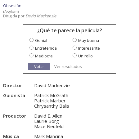
Obsesión
(Asylum)
Dirigida por
David Mackenzie
¿Qué te parece la película?
Genial
Muy buena
Entretenida
Interesante
Mediocre
Un rollo
Votar
Ver resultados
Director
David Mackenzie
Guionista
Patrick McGrath
Patrick Marber
Chrysanthy Balis
Productor
David E. Allen
Laurie Borg
Mace Neufeld
Música
Mark Mancina