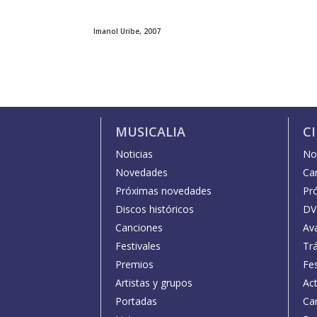
Imanol Uribe, 2007
MUSICALIA
C
Noticias
Not
Novedades
Car
Próximas novedades
Pr
Discos históricos
DV
Canciones
Av
Festivales
Trá
Premios
Fe
Artistas y grupos
Act
Portadas
Car