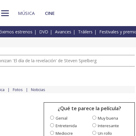
MÚSICA
CINE
óximos estrenos
DVD
Avances
Tráilers
Festivales y premi
izan 'El día de la revelación' de Steven Spielberg
ica
Fotos
Noticias
¿Qué te parece la película?
Genial
Muy buena
Entretenida
Interesante
Mediocre
Un rollo