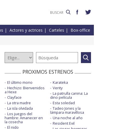
os
Actores y actrices
Carteles
Box-office
PROXIMOS ESTRENOS
El último mono
Karateka
Hechizo: Bienvenidos
Verity
a Hexe
La patrulla canina: La
Clayface
dino película
La otra madre
Esta soledad
La isla olvidada
Tadeo Jones y la
lámpara maravillosa
Los juegos del
hambre: Amanecer en
Una noche al año
la cosecha
Resident Evil
El nido
Las ciegas hormigas