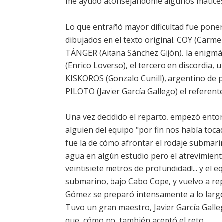
me ayudó aconsejándome algunos matices
Lo que entrañó mayor dificultad fue pone
dibujados en el texto original. COY (Carm
TÁNGER (Aitana Sánchez Gijón), la enigmá
(Enrico Loverso), el tercero en discordia, 
KISKOROS (Gonzalo Cunill), argentino de p
PILOTO (Javier García Gallego) el referente
Una vez decidido el reparto, empezó ento
alguien del equipo "por fin nos había tocad
fue la de cómo afrontar el rodaje submarin
agua en algún estudio pero el atrevimient
veintisiete metros de profundidad!... y el 
submarino, bajo Cabo Cope, y vuelvo a repe
Gómez se preparó intensamente a lo largo
Tuvo un gran maestro, Javier García Galleg
que, cómo no, también aceptó el reto.