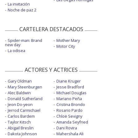
La invitación
Noche de paz 2
CARTELERA DESTACADOS
Spider-man: Brand
Mother Mary
new day
Motor City
La odisea
ACTORES Y ACTRICES
Gary Oldman
Diane Kruger
Mary Steenburgen
Jesse Bradford
Alec Baldwin
Michael Douglas
Donald Sutherland
Mariano Peña
Jeon Do-yeon
Cristina Brondo
Jerrod Carmichael
Rosario Pardo
Carlos Bardem
Chloë Sevigny
Taylor Kitsch
Amanda Seyfried
Abigail Breslin
Dani Rovira
Dakota Johnson
Mahershala Ali