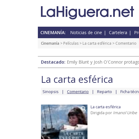
CINEMANÍA:
Noticias de cine
Cartelera
Pr
Cinemanía
> Películas >
La carta esférica
> Comentario
Destacado:
Emily Blunt y Josh O'Connor protagon
La carta esférica
Sinopsis
Comentario
Reparto
Ficha técn
La carta esférica
Dirigida por
Imanol Uribe