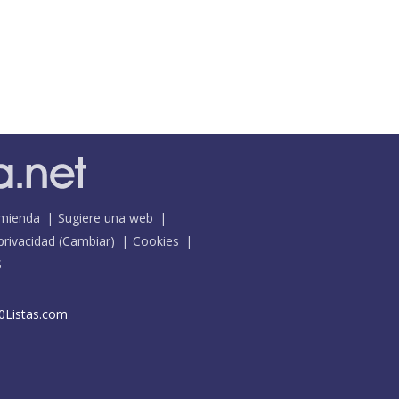
mienda
Sugiere una web
 privacidad
(
Cambiar
)
Cookies
S
0Listas.com