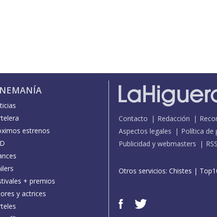
INEMANÍA
icias
telera
Contacto
Redacción
Reco
óximos estrenos
Aspectos legales
Política de
D
Publicidad y webmasters
RS
ances
ilers
Otros servicios:
Chistes
|
Top1
stivales + premios
ores y actrices
teles