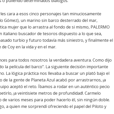
 o puliendo determinados diálogos.
rles cara a esos cinco personajes tan minuciosamente
elo Gómez), un marino sin barco desterrado del mar,
tica mujer que lo arrastra al fondo de si mismo, PALERMO
un italiano buscador de tesoros dispuesto a lo que sea,
asado turbio y futuro todavía más siniestro, y finalmente el
 de Coy en la vida y en el mar.
nces para todos nosotros la verdadera aventura. Como dijo
o la película del barco". La siguiente decisión importante
o. La lógica práctica nos llevaba a buscar un plató bajo el
o de la gente de Planeta Azul acabó por arrastrarnos, ¡a
equipo aceptó el reto. Íbamos a rodar en un auténtico pecio
tirlo, ¡a veintisiete metros de profundidad!. Carmelo
 de varios meses para poder hacerlo él, sin ningún doble.
o, a quien me sorprendí ofreciendo el papel del Piloto y