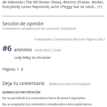
de televisión (The Wil Shriner Show), director (Frasier, Becker,
Everybody Loves Raymond), actor (Peggy Sue se casó)...
(
+
)
Sección de opinión
Comentarios enviados por los usuarios!
(
Actualizar
)
6 resultados. Comentarios del 6 al 6. Página 2 de 2
#6
aninimo
24/05/2013 | 23:44
cody linley es mi novio
Páginas:
1
2
Deja tu comentario
Rellena y envía el formulario!
NORMAS DE PARTICIPACIÓN
No se permitirán los comentarios fuera de tema ó injuriantes
No se aceptarán los contenidos considerados como publicitarios