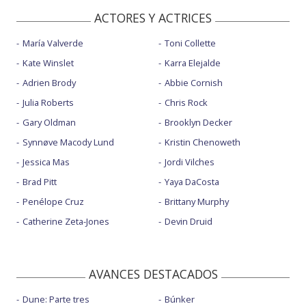
ACTORES Y ACTRICES
María Valverde
Toni Collette
Kate Winslet
Karra Elejalde
Adrien Brody
Abbie Cornish
Julia Roberts
Chris Rock
Gary Oldman
Brooklyn Decker
Synnøve Macody Lund
Kristin Chenoweth
Jessica Mas
Jordi Vilches
Brad Pitt
Yaya DaCosta
Penélope Cruz
Brittany Murphy
Catherine Zeta-Jones
Devin Druid
AVANCES DESTACADOS
Dune: Parte tres
Búnker