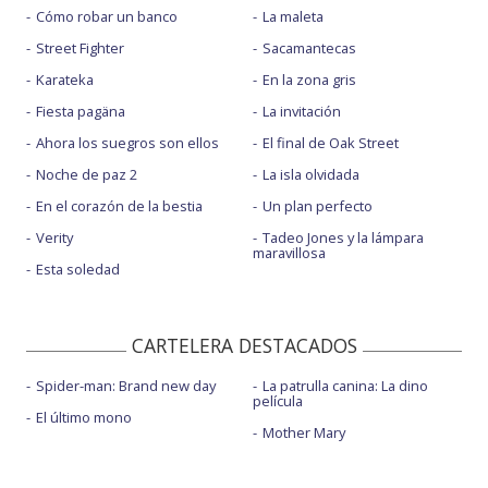
Cómo robar un banco
La maleta
Street Fighter
Sacamantecas
Karateka
En la zona gris
Fiesta pagäna
La invitación
Ahora los suegros son ellos
El final de Oak Street
Noche de paz 2
La isla olvidada
En el corazón de la bestia
Un plan perfecto
Verity
Tadeo Jones y la lámpara
maravillosa
Esta soledad
CARTELERA DESTACADOS
Spider-man: Brand new day
La patrulla canina: La dino
película
El último mono
Mother Mary