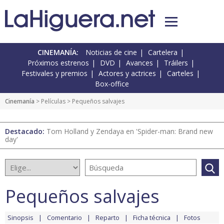
CINEMANÍA:
Noticias de cine
Cartelera
Próximos estrenos
DVD
Avances
Tráilers
Festivales y premios
Actores y actrices
Carteles
Box-office
Cinemanía
> Películas > Pequeños salvajes
Destacado:
Tom Holland y Zendaya en 'Spider-man: Brand new
day'
Pequeños salvajes
Sinopsis
Comentario
Reparto
Ficha técnica
Fotos