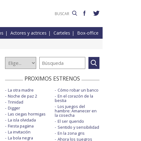
os
Actores y actrices
Carteles
Box-office
PROXIMOS ESTRENOS
La otra madre
Cómo robar un banco
Noche de paz 2
En el corazón de la
bestia
Trinidad
Los juegos del
Digger
hambre: Amanecer en
Las ciegas hormigas
la cosecha
La isla olvidada
El ser querido
Fiesta pagäna
Sentido y sensibilidad
La invitación
En la zona gris
La bola negra
Ahora los suegros