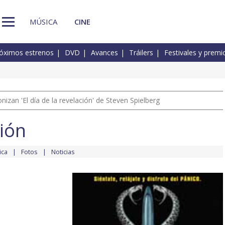
MÚSICA
CINE
óximos estrenos
DVD
Avances
Tráilers
Festivales y premi
izan 'El día de la revelación' de Steven Spielberg
vión
ica
Fotos
Noticias