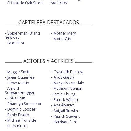
son ellos
El final de Oak Street
CARTELERA DESTACADOS
Spider-man: Brand
Mother Mary
new day
Motor City
La odisea
ACTORES Y ACTRICES
Maggie Smith
Gwyneth Paltrow
Javier Gutiérrez
Andy Garcia
Steve Martin
Margo Martindale
Arnold
Madison Iseman
Schwarzenegger
Jamie Chung
Chris Pratt
Patrick Wilson
Shannyn Sossamon
Ana Álvarez
Dominic Cooper
Abigail Breslin
Pablo Rivero
Patrick Stewart
Michael Ironside
Harrison Ford
Emily Blunt