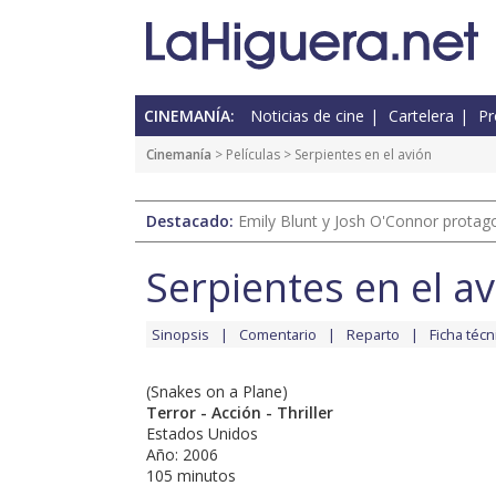
CINEMANÍA:
Noticias de cine
Cartelera
Pr
Cinemanía
> Películas > Serpientes en el avión
Destacado:
Emily Blunt y Josh O'Connor protagon
Serpientes en el a
Sinopsis
Comentario
Reparto
Ficha técn
(Snakes on a Plane)
Terror - Acción - Thriller
Estados Unidos
Año: 2006
105 minutos