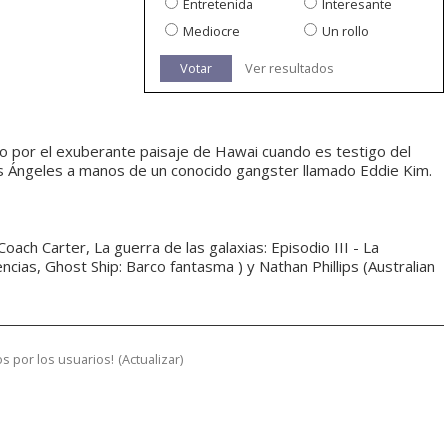
Entretenida
Interesante
Mediocre
Un rollo
Votar
Ver resultados
to por el exuberante paisaje de Hawai cuando es testigo del
os Ángeles a manos de un conocido gangster llamado Eddie Kim.
oach Carter, La guerra de las galaxias: Episodio III - La
ncias, Ghost Ship: Barco fantasma ) y Nathan Phillips (Australian
s por los usuarios!
(
Actualizar
)