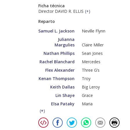
Ficha técnica
Director DAVID R. ELLIS
(
+
)
Reparto
Samuel L. Jackson
Neville Flynn
Julianna
Margulies
Claire Miller
Nathan Phillips
Sean Jones
Rachel Blanchard
Mercedes
Flex Alexander
Three G’s
Kenan Thompson
Troy
Keith Dallas
Big Leroy
Lin Shaye
Grace
Elsa Pataky
Maria
(
+
)