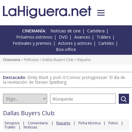
CINEMANÍA:
Noticias de cine
Cartelera
Próximos estrenos
DVD
Avances
Tráilers
Festivales y premios
Actores y actrices
Carteles
Box-office
Cinemanía
> Películas >
Dallas Buyers Club
> Reparto
Destacado:
Emily Blunt y Josh O'Connor protagonizan 'El día de
la revelación' de Steven Spielberg
Dallas Buyers Club
Sinopsis
Comentario
Reparto
Ficha técnica
Fotos
Tráiler
Noticias