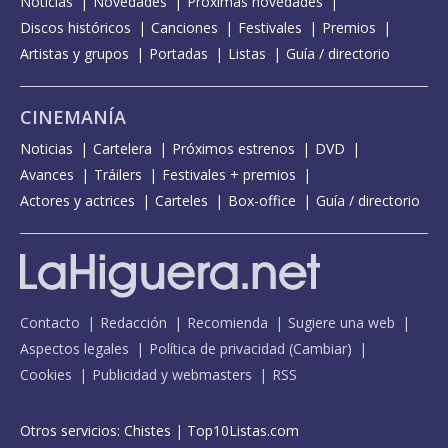
Noticias
Novedades
Próximas novedades
Discos históricos
Canciones
Festivales
Premios
Artistas y grupos
Portadas
Listas
Guía / directorio
CINEMANÍA
Noticias
Cartelera
Próximos estrenos
DVD
Avances
Tráilers
Festivales + premios
Actores y actrices
Carteles
Box-office
Guía / directorio
Contacto
Redacción
Recomienda
Sugiere una web
Aspectos legales
Política de privacidad
(
Cambiar
)
Cookies
Publicidad y webmasters
RSS
Otros servicios:
Chistes
|
Top10Listas.com