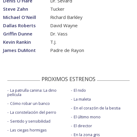
Denis O'Hare
Dr. Sevard
Steve Zahn
Tucker
Michael O'Neill
Richard Barkley
Dallas Roberts
David Wayne
Griffin Dunne
Dr. Vass
Kevin Rankin
T.J.
James DuMont
Padre de Rayon
PROXIMOS ESTRENOS
La patrulla canina: La dino
El nido
película
La maleta
Cómo robar un banco
En el corazón de la bestia
La constelación del perro
El último mono
Sentido y sensibilidad
El director
Las ciegas hormigas
En la zona gris