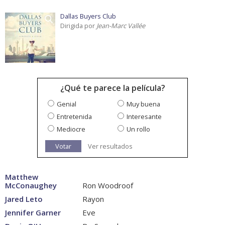
Dallas Buyers Club
Dirigida por
Jean-Marc Vallée
¿Qué te parece la película?
Genial
Muy buena
Entretenida
Interesante
Mediocre
Un rollo
Votar
Ver resultados
Matthew
McConaughey
Ron Woodroof
Jared Leto
Rayon
Jennifer Garner
Eve