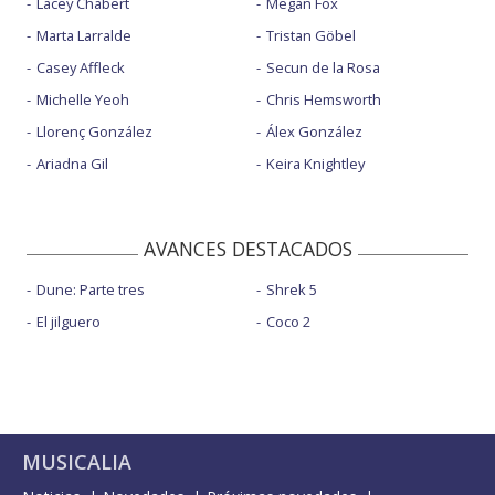
Lacey Chabert
Megan Fox
Marta Larralde
Tristan Göbel
Casey Affleck
Secun de la Rosa
Michelle Yeoh
Chris Hemsworth
Llorenç González
Álex González
Ariadna Gil
Keira Knightley
AVANCES DESTACADOS
Dune: Parte tres
Shrek 5
El jilguero
Coco 2
MUSICALIA