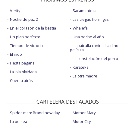
Verity
Sacamantecas
Noche de paz 2
Las ciegas hormigas
En el corazón de la bestia
Whalefall
Un plan perfecto
Una noche al año
Tiempo de victoria
La patrulla canina: La dino
película
El nido
La constelación del perro
Fiesta pagäna
Karateka
La isla olvidada
La otra madre
Cuenta atrás
CARTELERA DESTACADOS
Spider-man: Brand new day
Mother Mary
La odisea
Motor City