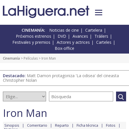
CINEMANÍA:
Noticias de cine
Cartelera
Próximos estrenos
DVD
Avances
Tráilers
Festivales y premios
Actores y actrices
Carteles
Box-office
Cinemanía
> Películas > Iron Man
Destacado:
Matt Damon protagoniza 'La odisea' del cineasta
Christopher Nolan
Iron Man
Sinopsis
Comentario
Reparto
Ficha técnica
Fotos