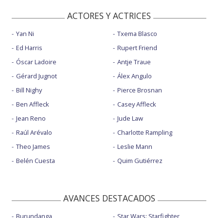
ACTORES Y ACTRICES
Yan Ni
Txema Blasco
Ed Harris
Rupert Friend
Óscar Ladoire
Antje Traue
Gérard Jugnot
Álex Angulo
Bill Nighy
Pierce Brosnan
Ben Affleck
Casey Affleck
Jean Reno
Jude Law
Raúl Arévalo
Charlotte Rampling
Theo James
Leslie Mann
Belén Cuesta
Quim Gutiérrez
AVANCES DESTACADOS
Burundanga
Star Wars: Starfighter