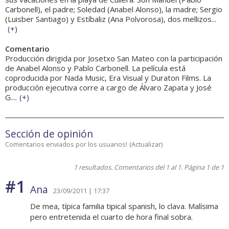
Carbonell), el padre; Soledad (Anabel Alonso), la madre; Sergio
(Luisber Santiago) y Estíbaliz (Ana Polvorosa), dos mellizos...
(
+
)
Comentario
Producción dirigida por Josetxo San Mateo con la participación
de Anabel Alonso y Pablo Carbonell. La película está
coproducida por Nada Music, Era Visual y Duraton Films. La
producción ejecutiva corre a cargo de Álvaro Zapata y José
G....
(
+
)
Sección de opinión
Comentarios enviados por los usuarios!
(
Actualizar
)
1 resultados. Comentarios del 1 al 1. Página 1 de 1
#1
Ana
23/09/2011 | 17:37
De mea, típica familia tipical spanish, lo clava. Malísima
pero entretenida el cuarto de hora final sobra.