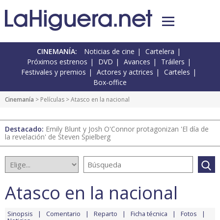
CINEMANÍA:
Noticias de cine
Cartelera
Próximos estrenos
DVD
Avances
Tráilers
Festivales y premios
Actores y actrices
Carteles
Box-office
Cinemanía
> Películas > Atasco en la nacional
Destacado:
Emily Blunt y Josh O'Connor protagonizan 'El día de
la revelación' de Steven Spielberg
Atasco en la nacional
Sinopsis
Comentario
Reparto
Ficha técnica
Fotos