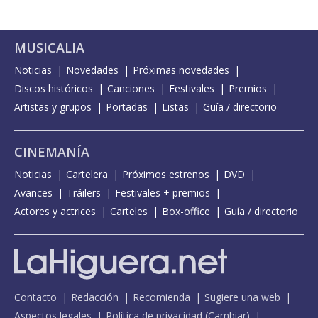
MUSICALIA
Noticias
Novedades
Próximas novedades
Discos históricos
Canciones
Festivales
Premios
Artistas y grupos
Portadas
Listas
Guía / directorio
CINEMANÍA
Noticias
Cartelera
Próximos estrenos
DVD
Avances
Tráilers
Festivales + premios
Actores y actrices
Carteles
Box-office
Guía / directorio
Contacto
Redacción
Recomienda
Sugiere una web
Aspectos legales
Política de privacidad
(
Cambiar
)