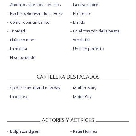
Ahora los suegros son ellos
La otra madre
Hechizo: Bienvenidos a Hexe
El director
Cómo robar un banco
El nido
Trinidad
En el corazón de la bestia
El último mono
Whalefall
La maleta
Un plan perfecto
El ser querido
CARTELERA DESTACADOS
Spider-man: Brand new day
Mother Mary
La odisea
Motor City
ACTORES Y ACTRICES
Dolph Lundgren
Katie Holmes