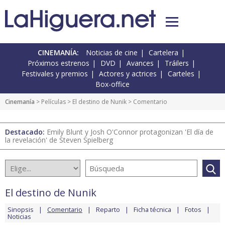
CINEMANÍA:
Noticias de cine
Cartelera
Próximos estrenos
DVD
Avances
Tráilers
Festivales y premios
Actores y actrices
Carteles
Box-office
Cinemanía
> Películas >
El destino de Nunik
> Comentario
Destacado:
Emily Blunt y Josh O'Connor protagonizan 'El día de
la revelación' de Steven Spielberg
El destino de Nunik
Sinopsis
Comentario
Reparto
Ficha técnica
Fotos
Noticias