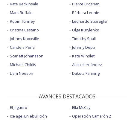
Kate Beckinsale
Pierce Brosnan
Mark Ruffalo
Bárbara Lennie
Robin Tunney
Leonardo Sbaraglia
Cristina Castaño
Olga Kurylenko
Johnny Knoxville
Timothy Spall
Candela Peña
Johnny Depp
Scarlett Johansson
Kate Winslet
Michael Chiklis
Alain Hernández
Liam Neeson
Dakota Fanning
AVANCES DESTACADOS
El jilguero
Ella McCay
Ice age: En ebullición
Operación Camarón 2