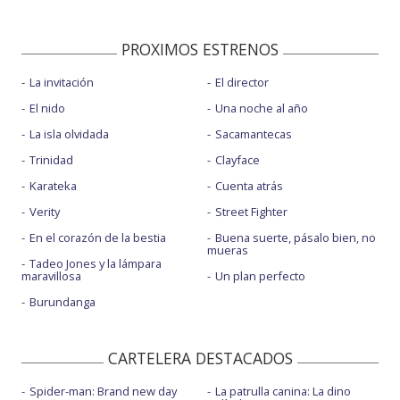
PROXIMOS ESTRENOS
La invitación
El director
El nido
Una noche al año
La isla olvidada
Sacamantecas
Trinidad
Clayface
Karateka
Cuenta atrás
Verity
Street Fighter
En el corazón de la bestia
Buena suerte, pásalo bien, no
mueras
Tadeo Jones y la lámpara
maravillosa
Un plan perfecto
Burundanga
CARTELERA DESTACADOS
Spider-man: Brand new day
La patrulla canina: La dino