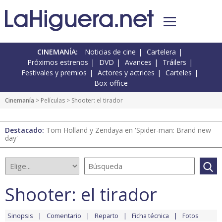
CINEMANÍA:
Noticias de cine
Cartelera
Próximos estrenos
DVD
Avances
Tráilers
Festivales y premios
Actores y actrices
Carteles
Box-office
Cinemanía
> Películas > Shooter: el tirador
Destacado:
Tom Holland y Zendaya en 'Spider-man: Brand new
day'
Shooter: el tirador
Sinopsis
Comentario
Reparto
Ficha técnica
Fotos