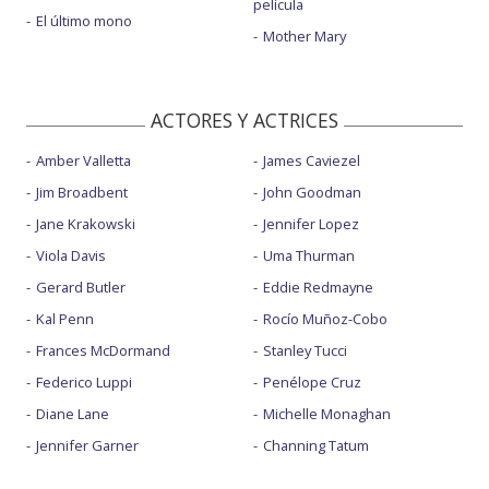
película
El último mono
Mother Mary
ACTORES Y ACTRICES
Amber Valletta
James Caviezel
Jim Broadbent
John Goodman
Jane Krakowski
Jennifer Lopez
Viola Davis
Uma Thurman
Gerard Butler
Eddie Redmayne
Kal Penn
Rocío Muñoz-Cobo
Frances McDormand
Stanley Tucci
Federico Luppi
Penélope Cruz
Diane Lane
Michelle Monaghan
Jennifer Garner
Channing Tatum