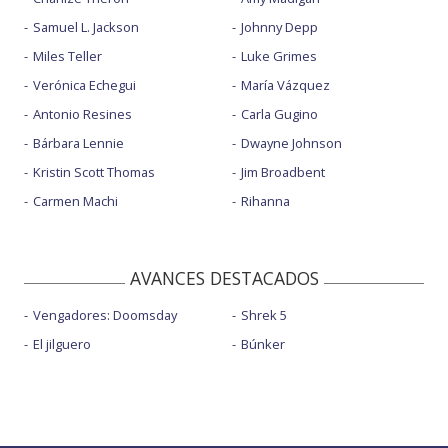
Samuel L. Jackson
Johnny Depp
Miles Teller
Luke Grimes
Verónica Echegui
María Vázquez
Antonio Resines
Carla Gugino
Bárbara Lennie
Dwayne Johnson
Kristin Scott Thomas
Jim Broadbent
Carmen Machi
Rihanna
AVANCES DESTACADOS
Vengadores: Doomsday
Shrek 5
El jilguero
Búnker