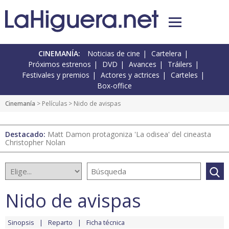
CINEMANÍA:
Noticias de cine
Cartelera
Próximos estrenos
DVD
Avances
Tráilers
Festivales y premios
Actores y actrices
Carteles
Box-office
Cinemanía
> Películas > Nido de avispas
Destacado:
Matt Damon protagoniza 'La odisea' del cineasta
Christopher Nolan
Nido de avispas
Sinopsis
Reparto
Ficha técnica