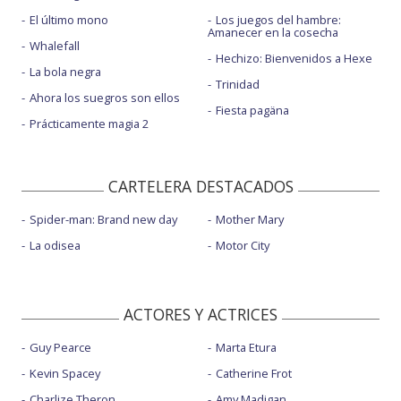
El último mono
Los juegos del hambre:
Amanecer en la cosecha
Whalefall
Hechizo: Bienvenidos a Hexe
La bola negra
Trinidad
Ahora los suegros son ellos
Fiesta pagäna
Prácticamente magia 2
CARTELERA DESTACADOS
Spider-man: Brand new day
Mother Mary
La odisea
Motor City
ACTORES Y ACTRICES
Guy Pearce
Marta Etura
Kevin Spacey
Catherine Frot
Charlize Theron
Amy Madigan