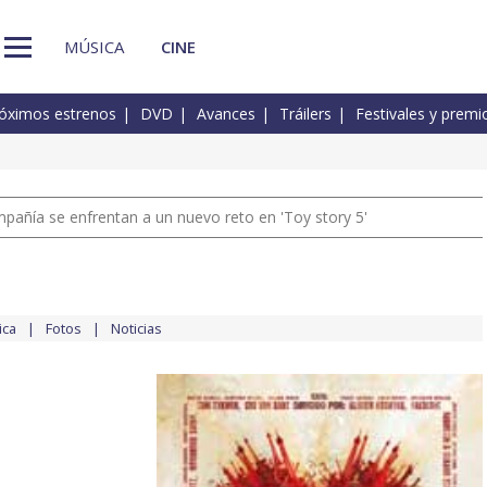
MÚSICA
CINE
óximos estrenos
DVD
Avances
Tráilers
Festivales y premi
pañía se enfrentan a un nuevo reto en 'Toy story 5'
ica
Fotos
Noticias