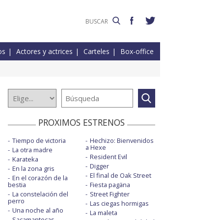
os
Actores y actrices
Carteles
Box-office
PROXIMOS ESTRENOS
Tiempo de victoria
Hechizo: Bienvenidos
a Hexe
La otra madre
Resident Evil
Karateka
Digger
En la zona gris
El final de Oak Street
En el corazón de la
bestia
Fiesta pagäna
La constelación del
Street Fighter
perro
Las ciegas hormigas
Una noche al año
La maleta
Sacamantecas