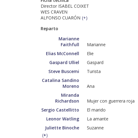
Ficha técnica
Director ISABEL COIXET
WES CRAVEN
ALFONSO CUARÓN
(
+
)
Reparto
Marianne
Faithfull
Marianne
Elias McConnell
Elie
Gaspard Ulliel
Gaspard
Steve Buscemi
Turista
Catalina Sandino
Moreno
Ana
Miranda
Richardson
Mujer con guerrera roja
Sergio Castellitto
El marido
Leonor Watling
La amante
Juliette Binoche
Suzanne
(
+
)