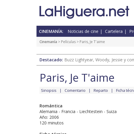
CINEMANÍA:
Noticias de cine
Cartelera
Pr
Cinemanía
> Películas > Paris, Je T'aime
Destacado:
Buzz Lightyear, Woody, Jessie y com
Paris, Je T'aime
Sinopsis
Comentario
Reparto
Ficha técn
Romántica
Alemania - Francia - Liechtestein - Suiza
Año: 2006
120 minutos