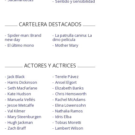
Sentido y sensibilidad
CARTELERA DESTACADOS
Spider-man: Brand
La patrulla canina: La
new day
dino película
El último mono
Mother Mary
ACTORES Y ACTRICES
Jack Black
Terele Pávez
Harris Dickinson
Ansel Elgort
Seth MacFarlane
Elizabeth Banks
Kate Hudson
Chris Hemsworth
Manuela Vellés
Rachel McAdams
Jesse Metcalfe
Elina Löwensohn
Val Kilmer
Nathalia Ramos
Mary Steenburgen
Idris Elba
Hugh Jackman
Tobias Moretti
Zach Braff
Lambert Wilson