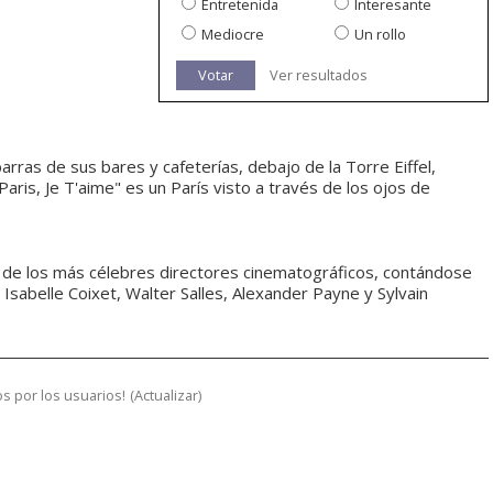
Entretenida
Interesante
Mediocre
Un rollo
Votar
Ver resultados
arras de sus bares y cafeterías, debajo de la Torre Eiffel,
"Paris, Je T'aime" es un París visto a través de los ojos de
os de los más célebres directores cinematográficos, contándose
Isabelle Coixet, Walter Salles, Alexander Payne y Sylvain
s por los usuarios!
(
Actualizar
)