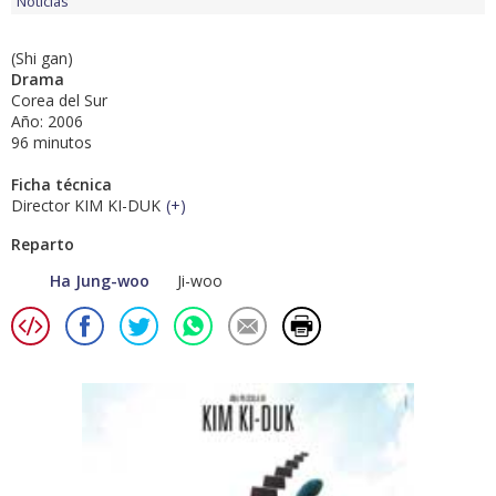
Noticias
(Shi gan)
Drama
Corea del Sur
Año: 2006
96 minutos
Ficha técnica
Director KIM KI-DUK
(
+
)
Reparto
Ha Jung-woo
Ji-woo