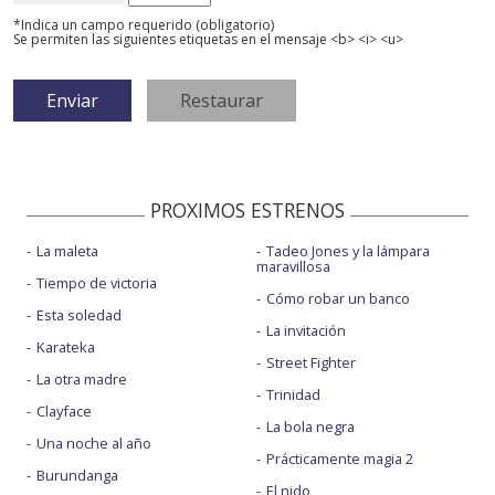
*Indica un campo requerido (obligatorio)
Se permiten las siguientes etiquetas en el mensaje <b> <i> <u>
PROXIMOS ESTRENOS
La maleta
Tadeo Jones y la lámpara
maravillosa
Tiempo de victoria
Cómo robar un banco
Esta soledad
La invitación
Karateka
Street Fighter
La otra madre
Trinidad
Clayface
La bola negra
Una noche al año
Prácticamente magia 2
Burundanga
El nido