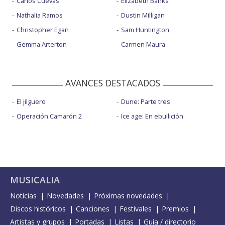
Carlos Cuevas
Elizabeth Banks
Nathalia Ramos
Dustin Milligan
Christopher Egan
Sam Huntington
Gemma Arterton
Carmen Maura
AVANCES DESTACADOS
El jilguero
Dune: Parte tres
Operación Camarón 2
Ice age: En ebullición
MUSICALIA
Noticias
Novedades
Próximas novedades
Discos históricos
Canciones
Festivales
Premios
Artistas y grupos
Portadas
Listas
Guía / directorio