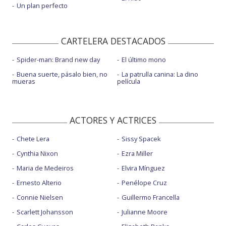
Un plan perfecto
CARTELERA DESTACADOS
Spider-man: Brand new day
El último mono
Buena suerte, pásalo bien, no
La patrulla canina: La dino
mueras
película
ACTORES Y ACTRICES
Chete Lera
Sissy Spacek
Cynthia Nixon
Ezra Miller
Maria de Medeiros
Elvira Mínguez
Ernesto Alterio
Penélope Cruz
Connie Nielsen
Guillermo Francella
Scarlett Johansson
Julianne Moore