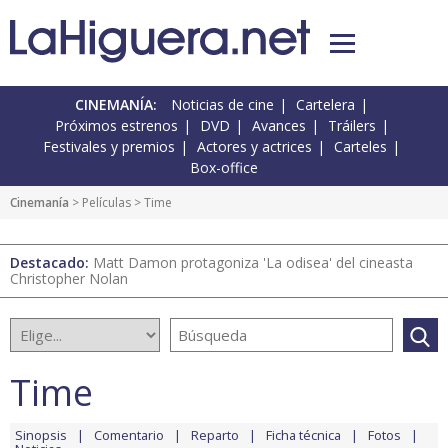
CINEMANÍA:
Noticias de cine
Cartelera
Próximos estrenos
DVD
Avances
Tráilers
Festivales y premios
Actores y actrices
Carteles
Box-office
Cinemanía
> Películas > Time
Destacado:
Matt Damon protagoniza 'La odisea' del cineasta
Christopher Nolan
Time
Sinopsis
Comentario
Reparto
Ficha técnica
Fotos