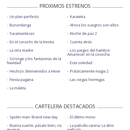
PROXIMOS ESTRENOS
Un plan perfecto
Karateka
Burundanga
Ahora los suegros son ellos
Sacamantecas
Noche de paz 2
En el corazón de la bestia
Cuenta atrás
La otra madre
Los juegos del hambre:
Amanecer en la cosecha
Scrooge y los fantasmas de la
Navidad
Esta soledad
Hechizo: Bienvenidos a Hexe
Prácticamente magia 2
Fiesta pagäna
Las ciegas hormigas
La maleta
CARTELERA DESTACADOS
Spider-man: Brand new day
El último mono
Buena suerte, pásalo bien, no
La patrulla canina: La dino
mueras
película