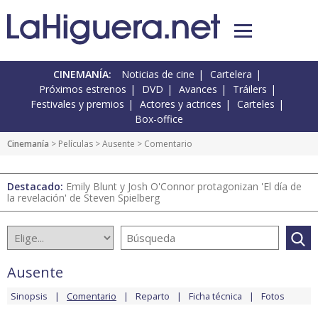
CINEMANÍA:
Noticias de cine
Cartelera
Próximos estrenos
DVD
Avances
Tráilers
Festivales y premios
Actores y actrices
Carteles
Box-office
Cinemanía
> Películas >
Ausente
> Comentario
Destacado:
Emily Blunt y Josh O'Connor protagonizan 'El día de
la revelación' de Steven Spielberg
Ausente
Sinopsis
Comentario
Reparto
Ficha técnica
Fotos