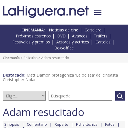
CINEMANÍA:
Noticias de cine
Cartelera
Próximos estrenos
DVD
Avances
Tráilers
Festivales y premios
Actores y actrices
Carteles
Box-office
Cinemanía
> Películas > Adam resucitado
Destacado:
Matt Damon protagoniza 'La odisea' del cineasta
Christopher Nolan
Adam resucitado
Sinopsis
Comentario
Reparto
Ficha técnica
Fotos