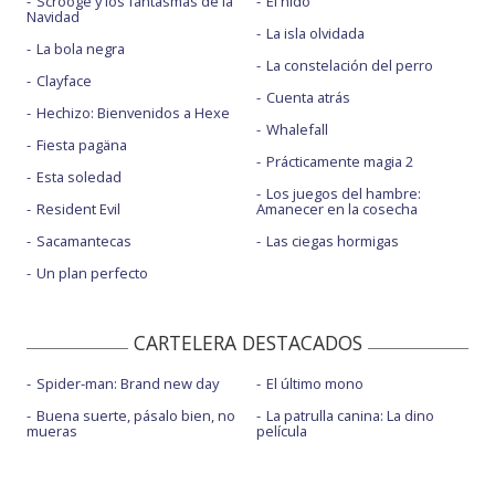
Scrooge y los fantasmas de la
El nido
Navidad
La isla olvidada
La bola negra
La constelación del perro
Clayface
Cuenta atrás
Hechizo: Bienvenidos a Hexe
Whalefall
Fiesta pagäna
Prácticamente magia 2
Esta soledad
Los juegos del hambre:
Resident Evil
Amanecer en la cosecha
Sacamantecas
Las ciegas hormigas
Un plan perfecto
CARTELERA DESTACADOS
Spider-man: Brand new day
El último mono
Buena suerte, pásalo bien, no
La patrulla canina: La dino
mueras
película