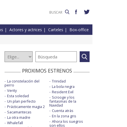
os
Actores y actrices
Carteles
Box-office
PROXIMOS ESTRENOS
La constelación del
Trinidad
perro
La bola negra
Verity
Resident Evil
Esta soledad
Scrooge y los
Un plan perfecto
fantasmas de la
Navidad
Prácticamente magia 2
Cuenta atrás
Sacamantecas
En la zona gris
La otra madre
Ahora los suegros
Whalefall
son ellos