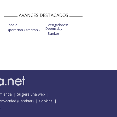
AVANCES DESTACADOS
Coco 2
Vengadores:
Doomsday
Operación Camarón 2
Búnker
mienda
Sugiere una web
 privacidad
(
Cambiar
)
Cookies
S