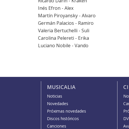
Ricardo Darín - Kraken
Inés Efron - Alex
Martín Piroyansky - Alvaro
Germán Palacios - Ramiro
Valeria Bertuchelli - Suli
Carolina Pelereti - Erika
Luciano Nobile - Vando
MUSICALIA
C
Noticias
Not
Novedades
Car
Próximas novedades
Pr
Discos históricos
DV
Canciones
Av