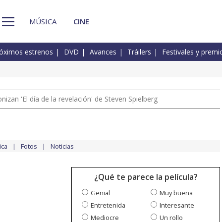
MÚSICA
CINE
óximos estrenos
DVD
Avances
Tráilers
Festivales y premi
izan 'El día de la revelación' de Steven Spielberg
ica
Fotos
Noticias
¿Qué te parece la película?
Genial
Muy buena
Entretenida
Interesante
Mediocre
Un rollo