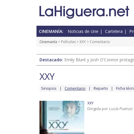
CINEMANÍA:
Noticias de cine
Cartelera
Pr
Cinemanía
> Películas >
XXY
> Comentario
Destacado:
Emily Blunt y Josh O'Connor protagon
XXY
Sinopsis
Comentario
Reparto
Ficha técn
XXY
Dirigida por
Lucía Puenzo