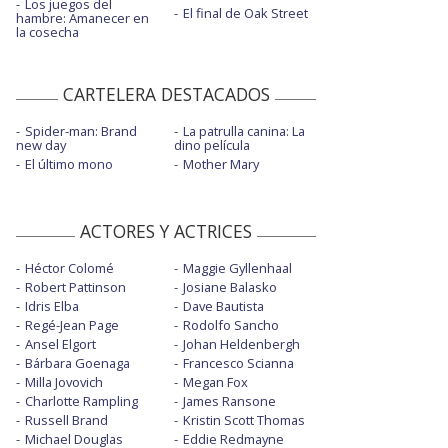
Los juegos del
El final de Oak Street
hambre: Amanecer en
la cosecha
CARTELERA DESTACADOS
Spider-man: Brand
La patrulla canina: La
new day
dino película
El último mono
Mother Mary
ACTORES Y ACTRICES
Héctor Colomé
Maggie Gyllenhaal
Robert Pattinson
Josiane Balasko
Idris Elba
Dave Bautista
Regé-Jean Page
Rodolfo Sancho
Ansel Elgort
Johan Heldenbergh
Bárbara Goenaga
Francesco Scianna
Milla Jovovich
Megan Fox
Charlotte Rampling
James Ransone
Russell Brand
Kristin Scott Thomas
Michael Douglas
Eddie Redmayne