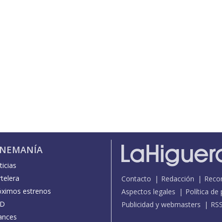
INEMANÍA
icias
telera
Contacto
Redacción
Reco
óximos estrenos
Aspectos legales
Política de
D
Publicidad y webmasters
RS
ances