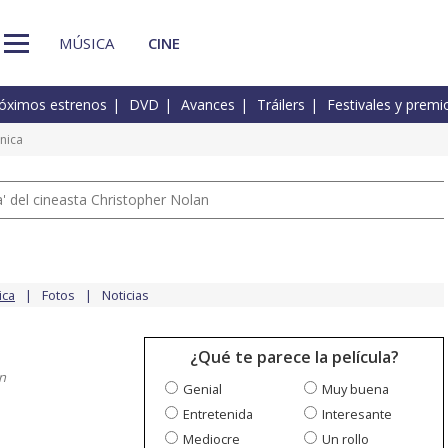
MÚSICA
CINE
óximos estrenos
DVD
Avances
Tráilers
Festivales y premi
cnica
 del cineasta Christopher Nolan
ica
Fotos
Noticias
¿Qué te parece la película?
n
Genial
Muy buena
Entretenida
Interesante
Mediocre
Un rollo