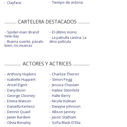
Tiempo de victoria
Clayface
CARTELERA DESTACADOS
Spider-man: Brand
El último mono
new day
La patrulla canina: La
Buena suerte, pásalo
dino película
bien, no mueras
ACTORES Y ACTRICES
Anthony Hopkins
Charlize Theron
Isabelle Huppert
Simon Pegg
Ansel Elgort
Jessica Chastain
Dany Boon
Hailee Steinfeld
George Clooney
Halle Berry
Emma Watson
Nicole Kidman
Daniella Kertesz
Dwayne Johnson
Dennis Quaid
Allison Janney
Javier Bardem
Jason Statham
Olivia Bonamy
Sofia Black-D'Elia