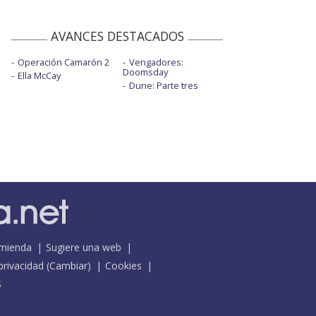
AVANCES DESTACADOS
Operación Camarón 2
Vengadores:
Doomsday
Ella McCay
Dune: Parte tres
mienda
Sugiere una web
 privacidad
(
Cambiar
)
Cookies
S