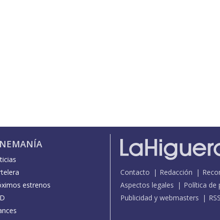
INEMANÍA
icias
telera
Contacto
Redacción
Reco
óximos estrenos
Aspectos legales
Política de
D
Publicidad y webmasters
RS
ances