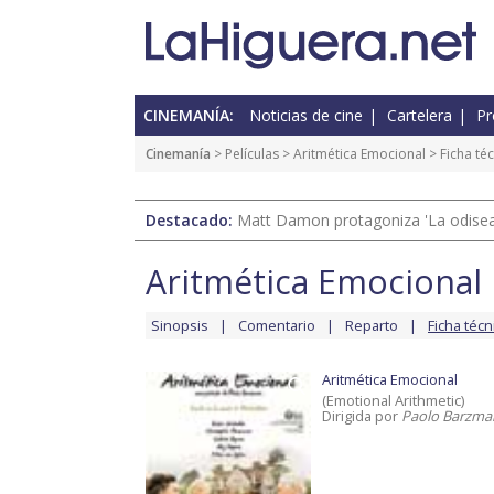
CINEMANÍA:
Noticias de cine
Cartelera
Pr
Cinemanía
> Películas >
Aritmética Emocional
> Ficha té
Destacado:
Matt Damon protagoniza 'La odisea'
Aritmética Emocional
Sinopsis
Comentario
Reparto
Ficha técn
Aritmética Emocional
(Emotional Arithmetic)
Dirigida por
Paolo Barzma