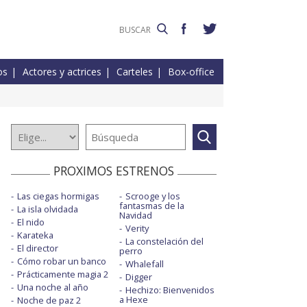
os
Actores y actrices
Carteles
Box-office
PROXIMOS ESTRENOS
Las ciegas hormigas
Scrooge y los
fantasmas de la
La isla olvidada
Navidad
El nido
Verity
Karateka
La constelación del
El director
perro
Cómo robar un banco
Whalefall
Prácticamente magia 2
Digger
Una noche al año
Hechizo: Bienvenidos
a Hexe
Noche de paz 2