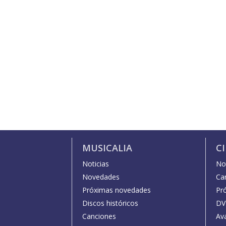
MUSICALIA
C
Noticias
Not
Novedades
Car
Próximas novedades
Pr
Discos históricos
DV
Canciones
Av