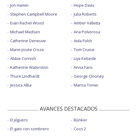
Jon Hamm
Hope Davis
Stephen Campbell Moore
Julia Roberts
Evan Rachel Wood
Amber Valletta
Michael Madsen
Ana Polvorosa
Catherine Deneuve
Aida Folch
Marie-Josée Croze
Tom Cruise
Abbie Cornish
Liya Kebede
Katherine Waterston
Anna Faris
Thure Lindhardt
George Clooney
Jessica Alba
Marisa Tomei
AVANCES DESTACADOS
El jilguero
Búnker
El gato con sombrero
Coco 2