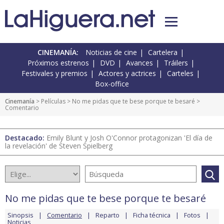
CINEMANÍA:
Noticias de cine
Cartelera
Próximos estrenos
DVD
Avances
Tráilers
Festivales y premios
Actores y actrices
Carteles
Box-office
Cinemanía
> Películas >
No me pidas que te bese porque te besaré
>
Comentario
Destacado:
Emily Blunt y Josh O'Connor protagonizan 'El día de
la revelación' de Steven Spielberg
No me pidas que te bese porque te besaré
Sinopsis
Comentario
Reparto
Ficha técnica
Fotos
Noticias