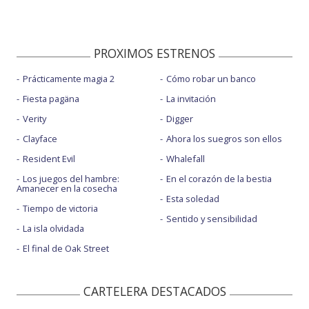
PROXIMOS ESTRENOS
Prácticamente magia 2
Cómo robar un banco
Fiesta pagäna
La invitación
Verity
Digger
Clayface
Ahora los suegros son ellos
Resident Evil
Whalefall
Los juegos del hambre:
En el corazón de la bestia
Amanecer en la cosecha
Esta soledad
Tiempo de victoria
Sentido y sensibilidad
La isla olvidada
El final de Oak Street
CARTELERA DESTACADOS