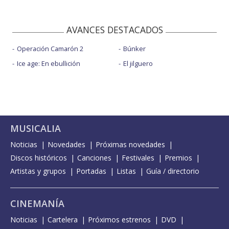
AVANCES DESTACADOS
Operación Camarón 2
Búnker
Ice age: En ebullición
El jilguero
MUSICALIA
Noticias
Novedades
Próximas novedades
Discos históricos
Canciones
Festivales
Premios
Artistas y grupos
Portadas
Listas
Guía / directorio
CINEMANÍA
Noticias
Cartelera
Próximos estrenos
DVD