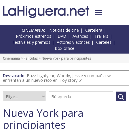
CINEMANÍA:
Noticias de cine
Cartelera
Próximos estrenos
DVD
Avances
Tráilers
Festivales y premios
Actores y actrices
Carteles
Box-office
Cinemanía
> Películas > Nueva York para principiantes
Destacado:
Buzz Lightyear, Woody, Jessie y compañía se
enfrentan a un nuevo reto en 'Toy story 5'
Nueva York para
principiantes