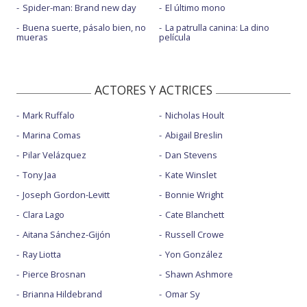
Spider-man: Brand new day
El último mono
Buena suerte, pásalo bien, no
La patrulla canina: La dino
mueras
película
ACTORES Y ACTRICES
Mark Ruffalo
Nicholas Hoult
Marina Comas
Abigail Breslin
Pilar Velázquez
Dan Stevens
Tony Jaa
Kate Winslet
Joseph Gordon-Levitt
Bonnie Wright
Clara Lago
Cate Blanchett
Aitana Sánchez-Gijón
Russell Crowe
Ray Liotta
Yon González
Pierce Brosnan
Shawn Ashmore
Brianna Hildebrand
Omar Sy