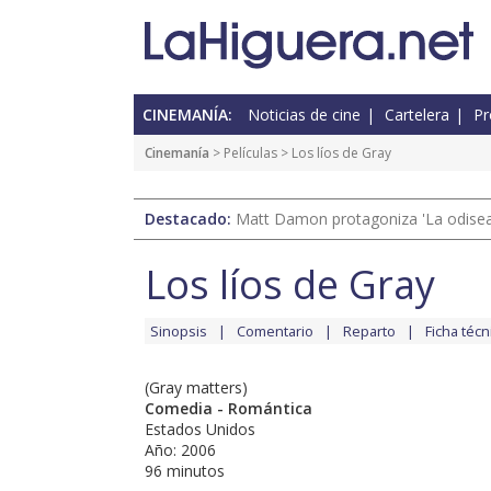
CINEMANÍA:
Noticias de cine
Cartelera
Pr
Cinemanía
> Películas > Los líos de Gray
Destacado:
Matt Damon protagoniza 'La odisea'
Los líos de Gray
Sinopsis
Comentario
Reparto
Ficha técn
(Gray matters)
Comedia - Romántica
Estados Unidos
Año: 2006
96 minutos