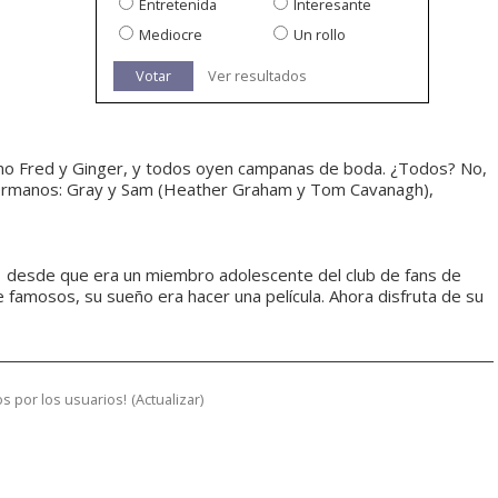
Entretenida
Interesante
Mediocre
Un rollo
Votar
Ver resultados
como Fred y Ginger, y todos oyen campanas de boda. ¿Todos? No,
 hermanos: Gray y Sam (Heather Graham y Tom Cavanagh),
e  desde que era un miembro adolescente del club de fans de
e famosos, su sueño era hacer una película. Ahora disfruta de su
s por los usuarios!
(
Actualizar
)