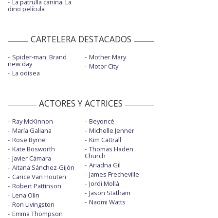
La patrulla canina: La
dino película
CARTELERA DESTACADOS
Spider-man: Brand
Mother Mary
new day
Motor City
La odisea
ACTORES Y ACTRICES
Ray McKinnon
Beyoncé
María Galiana
Michelle Jenner
Rose Byrne
Kim Cattrall
Kate Bosworth
Thomas Haden
Church
Javier Cámara
Ariadna Gil
Aitana Sánchez-Gijón
James Frecheville
Carice Van Houten
Jordi Mollà
Robert Pattinson
Jason Statham
Lena Olin
Naomi Watts
Ron Livingston
Emma Thompson