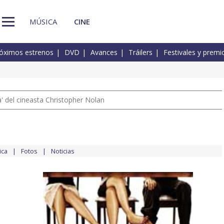
MÚSICA
CINE
óximos estrenos
DVD
Avances
Tráilers
Festivales y premi
 del cineasta Christopher Nolan
ica
Fotos
Noticias