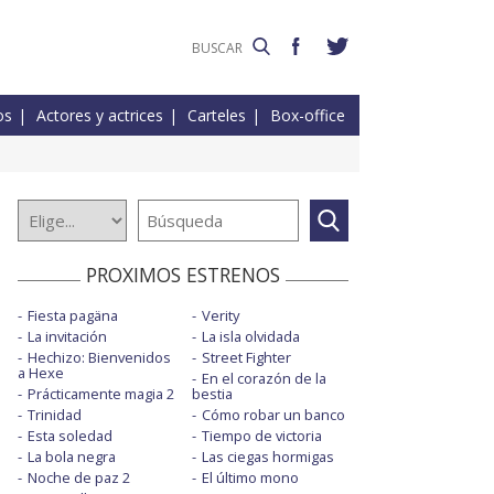
os
Actores y actrices
Carteles
Box-office
PROXIMOS ESTRENOS
Fiesta pagäna
Verity
La invitación
La isla olvidada
Hechizo: Bienvenidos
Street Fighter
a Hexe
En el corazón de la
Prácticamente magia 2
bestia
Trinidad
Cómo robar un banco
Esta soledad
Tiempo de victoria
La bola negra
Las ciegas hormigas
Noche de paz 2
El último mono