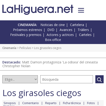
CINEMANÍA:
Noticias de cine
Cartelera
Próximos estrenos
DVD
Avances
Tráilers
Festivales y premios
Actores y actrices
Carteles
Box-office
Cinemanía
> Películas > Los girasoles ciegos
Destacado:
Matt Damon protagoniza 'La odisea' del cineasta
Christopher Nolan
Los girasoles ciegos
Sinopsis
Comentario
Reparto
Ficha técnica
Fotos