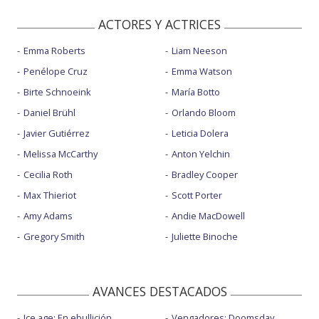
ACTORES Y ACTRICES
Emma Roberts
Liam Neeson
Penélope Cruz
Emma Watson
Birte Schnoeink
María Botto
Daniel Brühl
Orlando Bloom
Javier Gutiérrez
Leticia Dolera
Melissa McCarthy
Anton Yelchin
Cecilia Roth
Bradley Cooper
Max Thieriot
Scott Porter
Amy Adams
Andie MacDowell
Gregory Smith
Juliette Binoche
AVANCES DESTACADOS
Ice age: En ebullición
Vengadores: Doomsday