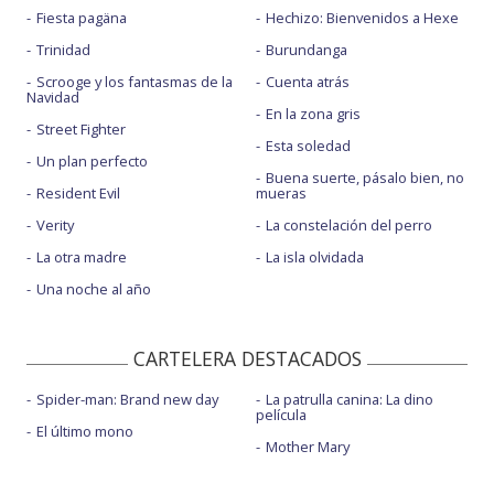
Fiesta pagäna
Hechizo: Bienvenidos a Hexe
Trinidad
Burundanga
Scrooge y los fantasmas de la
Cuenta atrás
Navidad
En la zona gris
Street Fighter
Esta soledad
Un plan perfecto
Buena suerte, pásalo bien, no
Resident Evil
mueras
Verity
La constelación del perro
La otra madre
La isla olvidada
Una noche al año
CARTELERA DESTACADOS
Spider-man: Brand new day
La patrulla canina: La dino
película
El último mono
Mother Mary