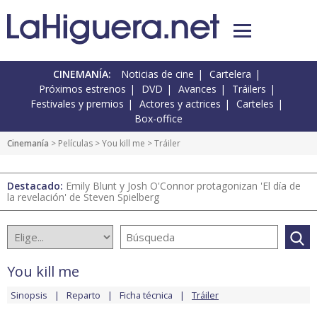
CINEMANÍA:
Noticias de cine
Cartelera
Próximos estrenos
DVD
Avances
Tráilers
Festivales y premios
Actores y actrices
Carteles
Box-office
Cinemanía
> Películas >
You kill me
> Tráiler
Destacado:
Emily Blunt y Josh O'Connor protagonizan 'El día de
la revelación' de Steven Spielberg
You kill me
Sinopsis
Reparto
Ficha técnica
Tráiler