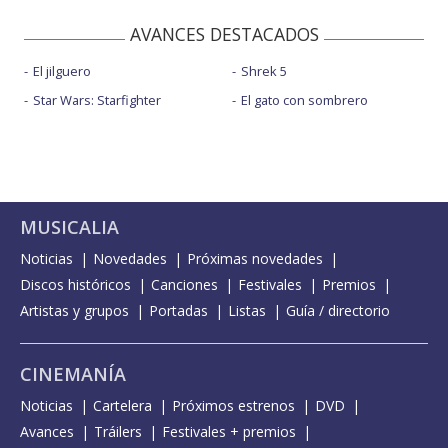
AVANCES DESTACADOS
El jilguero
Shrek 5
Star Wars: Starfighter
El gato con sombrero
MUSICALIA
Noticias
Novedades
Próximas novedades
Discos históricos
Canciones
Festivales
Premios
Artistas y grupos
Portadas
Listas
Guía / directorio
CINEMANÍA
Noticias
Cartelera
Próximos estrenos
DVD
Avances
Tráilers
Festivales + premios