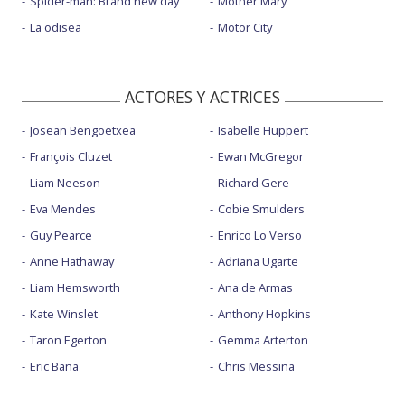
Spider-man: Brand new day
Mother Mary
La odisea
Motor City
ACTORES Y ACTRICES
Josean Bengoetxea
Isabelle Huppert
François Cluzet
Ewan McGregor
Liam Neeson
Richard Gere
Eva Mendes
Cobie Smulders
Guy Pearce
Enrico Lo Verso
Anne Hathaway
Adriana Ugarte
Liam Hemsworth
Ana de Armas
Kate Winslet
Anthony Hopkins
Taron Egerton
Gemma Arterton
Eric Bana
Chris Messina